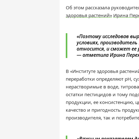
Об этом рассказала
руководите
здоровья растений»
Ирина Пер
«Поэтому исследовав вы
условиях, производитель 
относится, и сможет ее
— отметила Ирина Перех
В «Институте здоровья растен
переработки определяют рН, су
нерастворимые в воде, титров
остатки пестицидов и тому по
продукции, ее консистенцию, цв
качество и пригодность проду
производителя, так и потребит
«Важным показателем дл