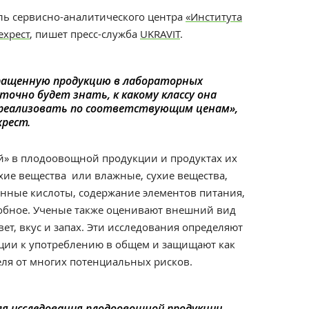
ль сервисно-аналитического центра
«Института
ехрест
, пишет пресс-служба
UKRAVIT
.
ращенную продукцию в лабораторных
точно будет знать, к какому классу она
 реализовать по соответствующим ценам»,
рест.
ий» в плодоовощной продукции и продуктах их
хие вещества или влажные, сухие вещества,
анные кислоты, содержание элементов питания,
добное. Ученые также оценивают внешний вид
ет, вкус и запах. Эти исследования определяют
кции к употреблению в общем и защищают как
еля от многих потенциальных рисков.
я исследования плодоовощной продукции