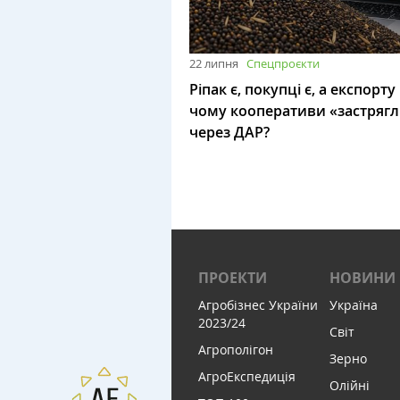
22 липня
Спецпроєкти
Ріпак є, покупці є, а експорту
чому кооперативи «застряг
через ДАР?
ПРОЕКТИ
НОВИНИ
Агробізнес України
Україна
2023/24
Світ
Агрополігон
Зерно
АгроЕкспедиція
Олійні