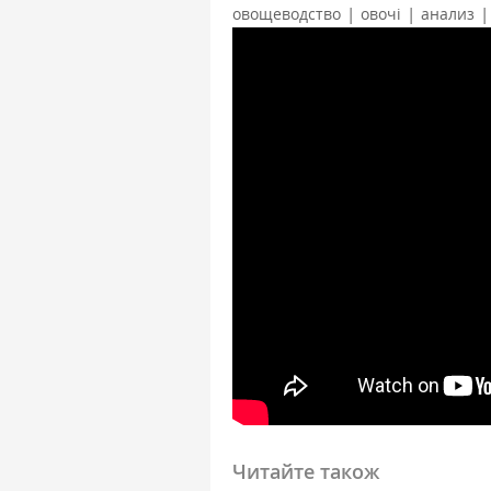
|
|
|
овощеводство
овочі
анализ
Читайте також