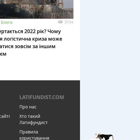
3734
Блоги
ртається 2022 рік? Чому
я логістична криза може
атися зовсім за іншим
ієм
LATIFUNDIST.COM
Про нас
сайті
Хто такий
Латифундист
Правила
користування