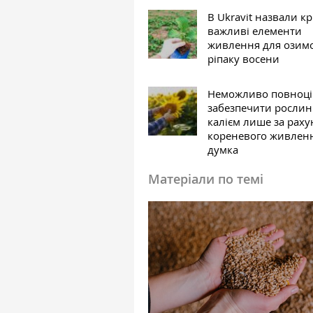
В Ukravit назвали к
важливі елементи
живлення для озим
ріпаку восени
Неможливо повноці
забезпечити росли
калієм лише за раху
кореневого живлен
думка
Матеріали по темі