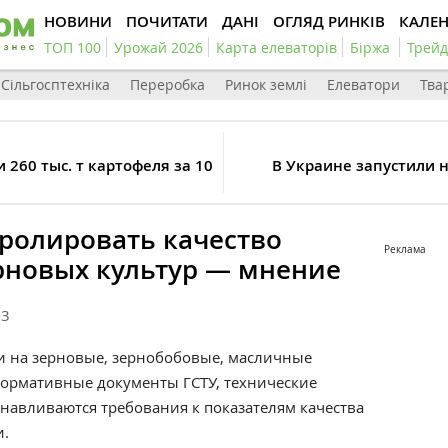
НОВИНИ
ПОЧИТАТИ
ДАНІ
ОГЛЯД РИНКІВ
КАЛЕ
ТОП 100
Урожай 2026
Карта елеваторів
Біржа
Трейд
Сільгосптехніка
Переробка
Ринок землі
Елеватори
Тва
260 тыс. т картофеля за 10
В Украине запустили 
ролировать качество
Реклама
ерновых культур — мнение
93
 и на зерновые, зернобобовые, масличные
нормативные документы ГСТУ, технические
анавливаются требования к показателям качества
и.