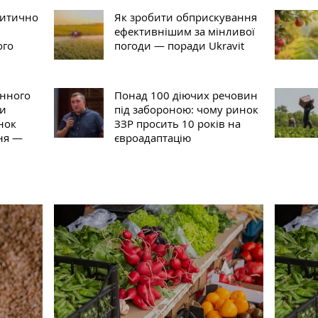
ритично
Як зробити обприскування
ефективнішим за мінливої
ого
погоди — поради Ukravit
нного
Понад 100 діючих речовин
ни
під забороною: чому ринок
нок
ЗЗР просить 10 років на
ня —
євроадаптацію