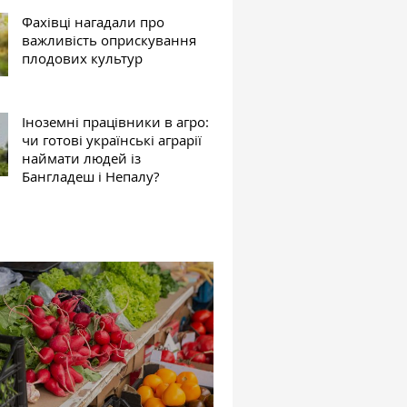
Фахівці нагадали про
важливість оприскування
плодових культур
Іноземні працівники в агро:
чи готові українські аграрії
наймати людей із
Бангладеш і Непалу?