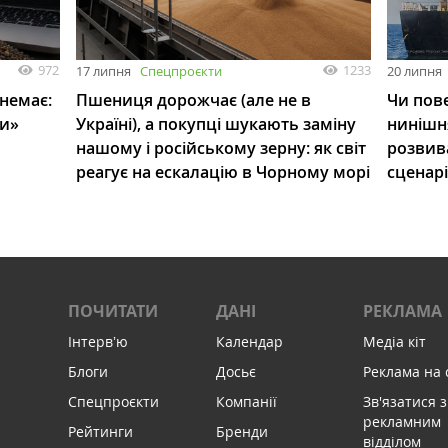
972
1233
17 липня
Спецпроєкти
20 липня
 немає:
Пшениця дорожчає (але не в
Чи пове
ли»
Україні), а покупці шукають заміну
нинішн
нашому і російському зерну: як світ
розвив
реагує на ескалацію в Чорному морі
сценар
ПОЧИТАТИ
ДАНІ
РЕКЛАМА
Інтервʼю
Календар
Медіа кіт
Блоги
Досьє
Реклама на 
Спецпроєкти
Компанії
Зв'язатися з
рекламним
Рейтинги
Бренди
відділом