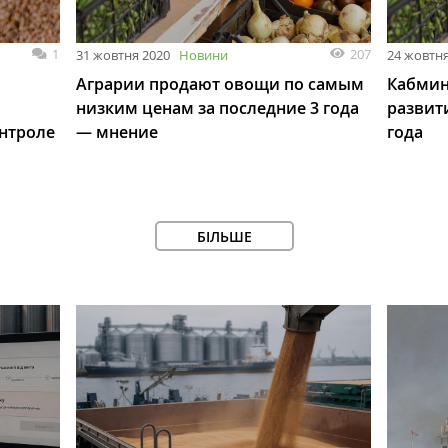
1
207
31 жовтня 2020
Новини
24 жовтня
Аграрии продают овощи по самым
Кабмин
низким ценам за последние 3 года
развит
онтроле
— мнение
года
БІЛЬШЕ