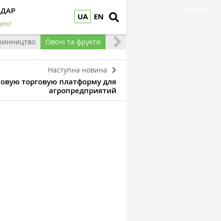
НДАР
Реклама
UA
EN
инг
ринництво
Овочі та фрукти
Наступна новина
новую торговую платформу для
агропредприятий