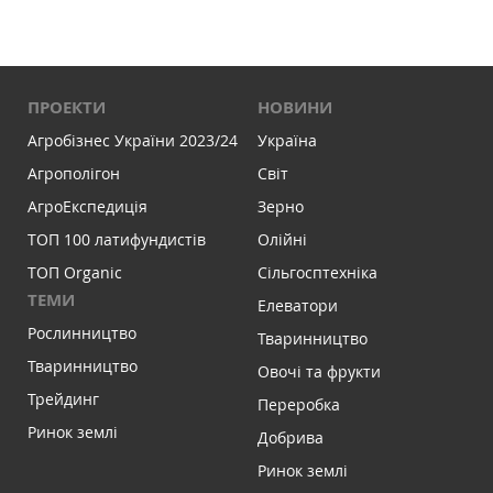
ПРОЕКТИ
НОВИНИ
Агробізнес України 2023/24
Україна
Агрополігон
Світ
АгроЕкспедиція
Зерно
ТОП 100 латифундистів
Олійні
ТОП Organic
Сільгосптехніка
ТЕМИ
Елеватори
Рослинництво
Тваринництво
Тваринництво
Овочі та фрукти
Трейдинг
Переробка
Ринок землі
Добрива
Ринок землі