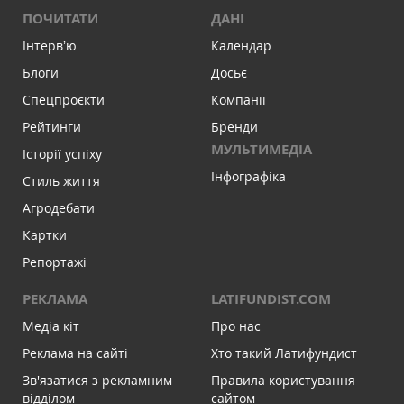
ПОЧИТАТИ
ДАНІ
Інтервʼю
Календар
Блоги
Досьє
Спецпроєкти
Компанії
Рейтинги
Бренди
МУЛЬТИМЕДІА
Історії успіху
Інфографіка
Стиль життя
Агродебати
Картки
Репортажі
РЕКЛАМА
LATIFUNDIST.COM
Медіа кіт
Про нас
Реклама на сайті
Хто такий Латифундист
Зв'язатися з рекламним
Правила користування
відділом
сайтом