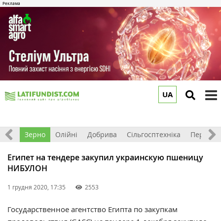
UA
to
m
Світ
Зерно
Олійні
Добрива
Сільгосптехніка
Перероб
Египет на тендере закупил украинскую пшеницу
НИБУЛОН
1 грудня 2020, 17:35
2553
Государственное агентство Египта по закупкам