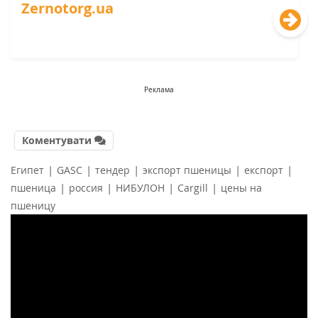
Zernotorg.ua
Реклама
Коментувати
|
|
|
|
|
Египет
GASC
тендер
экспорт пшеницы
експорт
|
|
|
|
пшеница
россия
НИБУЛОН
Cargill
цены на
пшеницу