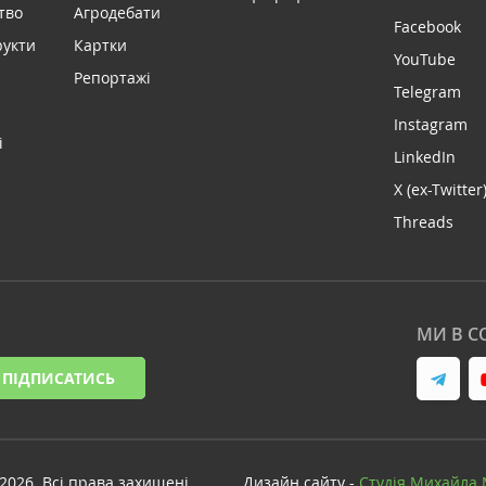
тво
Агродебати
Facebook
рукти
Картки
YouTube
Репортажі
Telegram
Instagram
і
LinkedIn
X (ex-Twitter
Threads
МИ В С
ПІДПИСАТИСЬ
-2026. Всі права захищені
Дизайн сайту -
Cтудія Михайла 