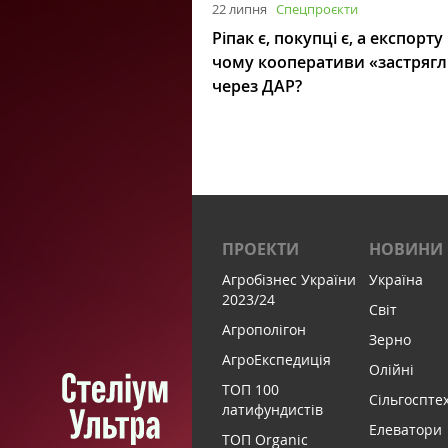
22 липня
Спецпроєкти
Ріпак є, покупці є, а експорту
чому кооперативи «застряг
через ДАР?
ПРОЕКТИ
НОВИНИ
Агробізнес України
Україна
2023/24
Світ
Агрополігон
Зерно
АгроЕкспедиція
Олійні
ТОП 100
Сільгоспте
латифундистів
Елеватори
ТОП Organic