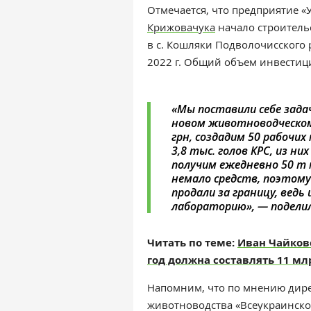
Отмечается, что предприятие
«
Крижовачука
начало строитель
в с. Кошляки Подволочисского 
2022 г. Общий объем инвестици
«
Мы поставили себе задачу
новом животноводческом
грн, создадим 50 рабочих
3,8 тыс. голов КРС, из ни
получим ежедневно 50 т 
немало средств, поэтому
продали за границу, вед
лабораторию
»
,
—
поделил
Читать по теме:
Иван Чайков
год должна составлять 11 мл
Напомним, что по мнению дире
животноводства «Всеукраинско