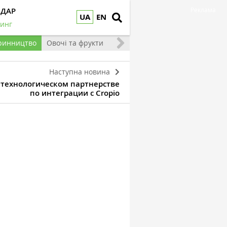
НДАР
Реклама
UA
EN
инг
ринництво
Овочі та фрукти
Наступна новина
о технологическом партнерстве
по интеграции с Cropio