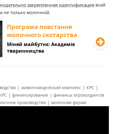
онодательно закрепленная идентификация
всей
а не только молочной.
Програма повстання
молочного скотарства
Міняй майбутнє: Академія
тваринництва
|
|
|
водство
животноводческий комплекс
КРС
|
|
КРС
финансирование
финансы агрохолдингов
|
олочное производство
молочная ферма