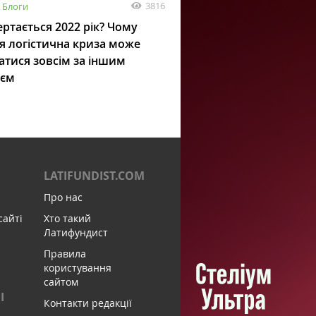
3816
Блоги
ртається 2022 рік? Чому
я логістична криза може
атися зовсім за іншим
ієм
LATIFUNDIST.COM
Про нас
сайті
Хто такий
Латифундист
Правила
користування
сайтом
І
Контакти редакції