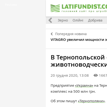
Реклама
Україна
Євроінтеграція
Світ
Зерно
Олійні
Добрива
Попередня новина
VITAGRO увеличил мощности 
В Тернопольской
животноводчески
20 грудня 2020, 13:08
166
Предприятие
«Украина»
на Тер
комплекс на 500 млн грн.
Об этом пишут
«Тернополяни»
.