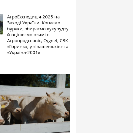
АгроЕкспедиція-2025 на
Заході України. Копаємо
буряки, збираємо кукурудзу
й оцінюємо озимі в
Агропродсервіс, Cygnet, СВК
«Горинь», у «Івашенюків» та
«Україна-2001»