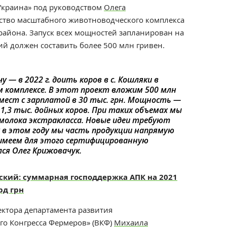
Украина» под руководством
Олега
ство масштабного животноводческого комплекса
района. Запуск всех мощностей запланирован на
й должен составить более 500 млн гривен.
 — в 2022 г. доить коров в с. Кошляки в
 комплексе. В этот проект вложим 500 млн
 мест с зарплатой в 30 тыс. грн. Мощность —
х 1,3 тыс. дойных коров. При таких объемах мы
молока экстракласса. Новые идеи требуют
 в этом году мы часть продукции напрямую
ь имеем для этого сертифицированную
ся Олег Крижовачук.
ский: суммарная господдержка АПК на 2021
рд грн
ктора департамента развития
го Конгресса Фермеров» (ВКФ)
Михаила