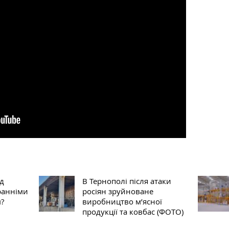
ід
В Тернополі після атаки
ранніми
росіян зруйноване
м?
виробництво м’ясної
продукції та ковбас (ФОТО)