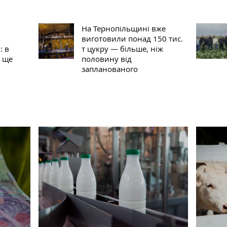
На Тернопільщині вже
виготовили понад 150 тис.
: в
т цукру — більше, ніж
 ще
половину від
запланованого