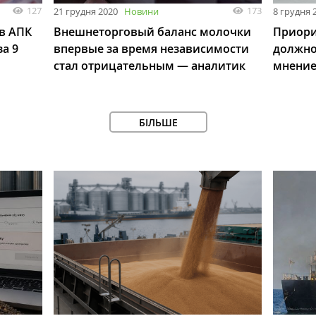
127
173
21 грудня 2020
Новини
8 грудня 
в АПК
Внешнеторговый баланс молочки
Приори
за 9
впервые за время независимости
должно
стал отрицательным — аналитик
мнени
БІЛЬШЕ