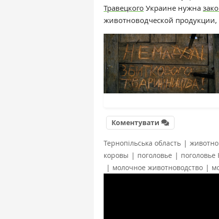
Травецкого
Украине нужна
зак
животноводческой продукции, 
Коментувати
|
Тернопільська область
животно
|
|
коровы
поголовье
поголовье 
|
|
молочное животноводство
м