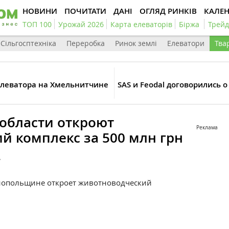
НОВИНИ
ПОЧИТАТИ
ДАНІ
ОГЛЯД РИНКІВ
КАЛЕ
ТОП 100
Урожай 2026
Карта елеваторів
Біржа
Трейд
Сільгосптехніка
Переробка
Ринок землі
Елеватори
Тва
элеватора на Хмельнитчине
SAS и Feodal договорились 
 области откроют
Реклама
й комплекс за 500 млн грн
7
нопольщине откроет животноводческий