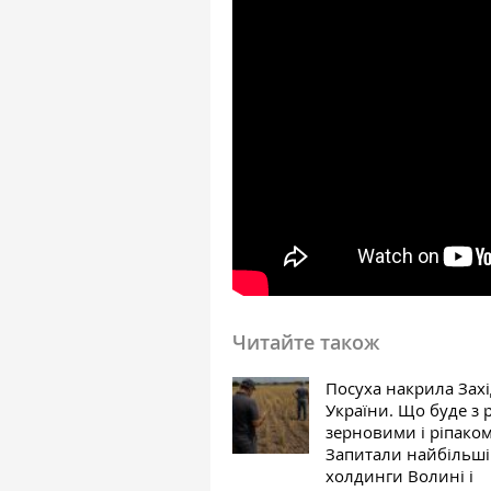
Читайте також
Посуха накрила Зах
України. Що буде з 
зерновими і ріпако
Запитали найбільші
холдинги Волині і