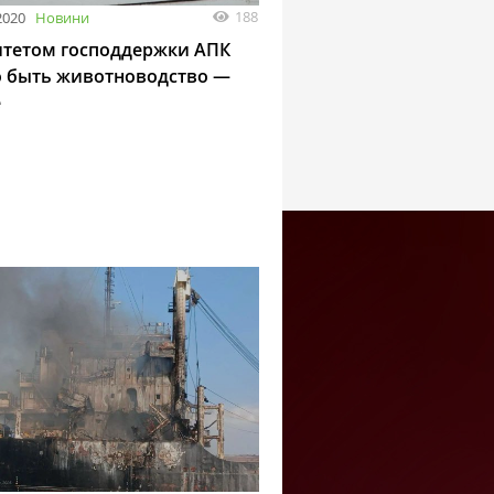
188
2020
Новини
тетом господдержки АПК
 быть животноводство —
е