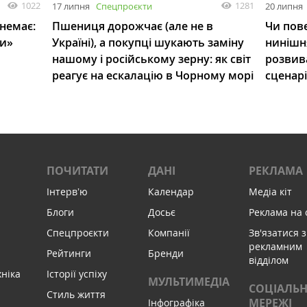
1022
1281
17 липня
Спецпроєкти
20 липня
 немає:
Пшениця дорожчає (але не в
Чи пове
ли»
Україні), а покупці шукають заміну
нинішн
нашому і російському зерну: як світ
розвив
реагує на ескалацію в Чорному морі
сценар
ПОЧИТАТИ
ДАНІ
РЕКЛАМА
Інтервʼю
Календар
Медіа кіт
Блоги
Досьє
Реклама на 
Спецпроєкти
Компанії
Зв'язатися з
рекламним
Рейтинги
Бренди
відділом
хніка
Історії успіху
МУЛЬТИМЕДІА
СОЦІАЛЬН
Стиль життя
МЕРЕЖІ
Інфографіка