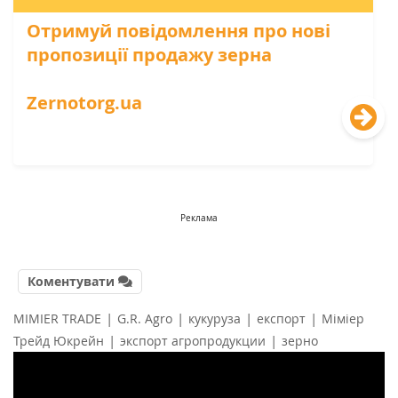
Отримуй повідомлення про нові
пропозиції продажу зерна
Zernotorg.ua
Реклама
Коментувати
|
|
|
|
MIMIER TRADE
G.R. Agro
кукуруза
експорт
Міміер
|
|
Трейд Юкрейн
экспорт агропродукции
зерно