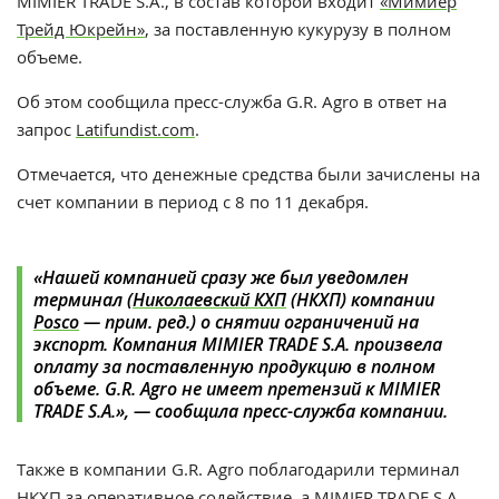
MIMIER TRADE S.A., в состав которой входит
«Мимиер
Трейд Юкрейн»
, за поставленную кукурузу в полном
объеме.
Об этом сообщила пресс-служба G.R. Agro в ответ на
запрос
Latifundist.com
.
Отмечается, что денежные средства были зачислены на
счет компании в период с 8 по 11 декабря.
«Нашей компанией сразу же был уведомлен
терминал (
Николаевский КХП
(НКХП) компании
Posco
— прим. ред.) о снятии ограничений на
экспорт. Компания MIMIER TRADE S.A. произвела
оплату за поставленную продукцию в полном
объеме. G.R. Agro не имеет претензий к MIMIER
TRADE S.A.», — сообщила пресс-служба компании.
Также в компании G.R. Agro поблагодарили терминал
НКХП за оперативное содействие, а MIMIER TRADE S.A.