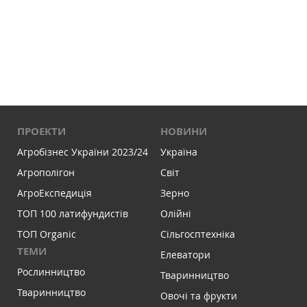
ПРОЕКТИ
НОВИНИ
Агробізнес України 2023/24
Україна
Агрополігон
Світ
АгроЕкспедиція
Зерно
ТОП 100 латифундистів
Олійні
ТОП Organic
Сільгосптехніка
ТЕМИ
Елеватори
Рослинництво
Тваринництво
Тваринництво
Овочі та фрукти