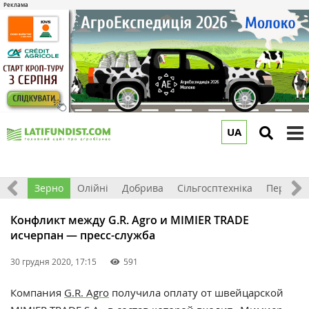
UA
to
m
Світ
Зерно
Олійні
Добрива
Сільгосптехніка
Перероб
Конфликт между G.R. Agro и MIMIER TRADE
исчерпан — пресс-служба
30 грудня 2020, 17:15
591
Компания
G.R. Agro
получила оплату от швейцарской