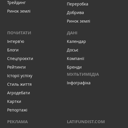
Трейдинг
Переробка
Ринок землі
Добрива
Ринок землі
ПОЧИТАТИ
ДАНІ
Інтервʼю
Календар
Блоги
Досьє
Спецпроєкти
Компанії
Рейтинги
Бренди
МУЛЬТИМЕДІА
Історії успіху
Інфографіка
Стиль життя
Агродебати
Картки
Репортажі
РЕКЛАМА
LATIFUNDIST.COM