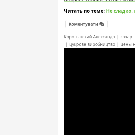
Читать по теме:
Не сладко,
Коментувати
|
Коротынский Александр
сахар
|
|
цукрове виробництво
цены н