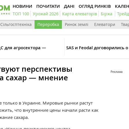
НОВИНИ
ПОЧИТАТИ
ДАНІ
ОГЛЯД РИНКІВ
КАЛЕ
ТОП 100
Урожай 2026
Карта елеваторів
Біржа
Трейд
Сільгосптехніка
Переробка
Ринок землі
Елеватори
Тва
С для агросектора —
SAS и Feodal договорились 
ствуют перспективы
Реклама
а сахар — мнение
не только в Украине. Мировые рынки растут
ожить, что внутренние цены начали расти как
ание сахара.
р «Научно-практического центра