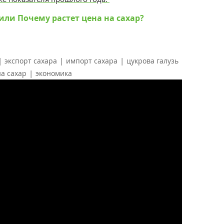
 или Почему растет цена на сахар?
|
|
|
экспорт сахара
импорт сахара
цукрова галузь
|
а сахар
экономика