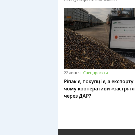
22 липня
Спецпроєкти
Ріпак є, покупці є, а експорту
чому кооперативи «застряг
через ДАР?