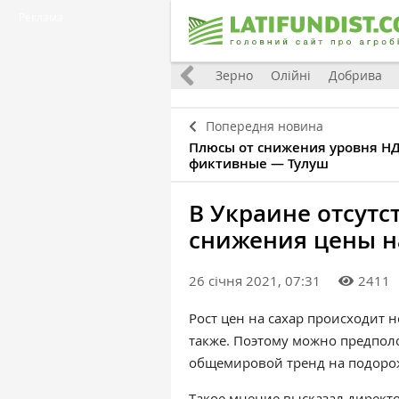
Реклама
Україна
Євроінтеграція
Світ
Зерно
Олійні
Добрива
Попередня новина
Плюсы от снижения уровня НД
фиктивные — Тулуш
В Украине отсут
снижения цены н
26 січня 2021, 07:31
2411
Рост цен на сахар происходит 
также. Поэтому можно предпол
общемировой тренд на подорож
Такое мнение высказал директо