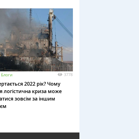
3778
Блоги
ртається 2022 рік? Чому
я логістична криза може
атися зовсім за іншим
ієм