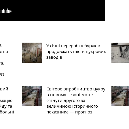
%
У січні переробку буряків
є по
продовжать шість цукрових
заводів
а,
РО
овий
Світове виробництво цукру
в новому сезоні може
рмацію
сягнути другого за
йду та
величиною історичного
тбольні
показника — прогноз