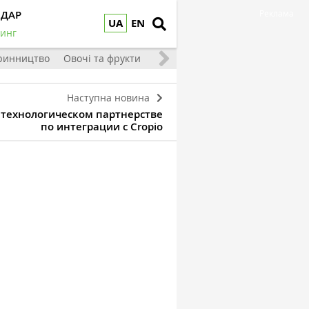
НДАР
Реклама
UA
EN
инг
ринництво
Овочі та фрукти
Наступна новина
о технологическом партнерстве
по интеграции с Cropio