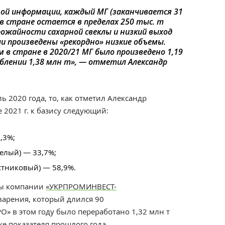
ой информации, каждый МГ (заканчивается 31
 в стране остается в пределах 250 тыс. т
рожайности сахарной свеклы и низкий выход
ли произведены «рекордно» низкие объемы.
 в стране в 2020/21 МГ было произведено 1,19
еблении 1,38 млн т», — отметил Александр
ль 2020 года, то, как отметил Александр
 2021 г. к базису следующий:
,3%;
елый) — 33,7%;
стниковый) — 58,9%.
ы к
омпании
«УКРПРОМИНВЕСТ-
варения, который длился 90
РО
»
в этом году было переработано 1,32 млн т
же показателя прошлого года.