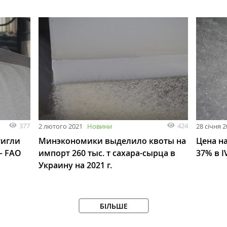
377
424
2 лютого 2021
Новини
28 січня 
тигли
Минэкономики выделило квоты на
Цена на
— FAO
импорт 260 тыс. т сахара-сырца в
37% в I
Украину на 2021 г.
БІЛЬШЕ