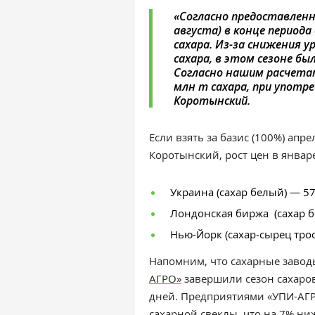
«Согласно предоставленн
августа) в конце периода
сахара. Из-за снижения у
сахара, в этом сезоне бы
Согласно нашим расчетам
млн т сахара, при употр
Коротынский.
Если взять за базис (100%) апре
Коротынский, рост цен в январе
Украина (сахар белый) — 57
Лондонская биржа (сахар б
Нью-Йорк (сахар-сырец тро
Напомним, что с
ахарные завод
АГРО»
завершили
сезон сахаро
дней. П
редприятиями «УПИ-АГ
сахарной свеклы, что на 7% ни