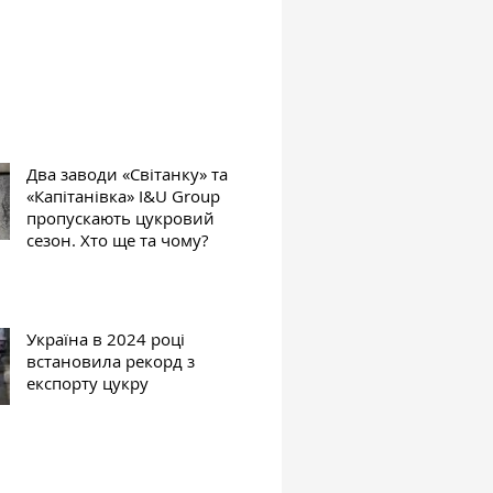
Два заводи «Світанку» та
«Капітанівка» I&U Group
пропускають цукровий
сезон. Хто ще та чому?
Україна в 2024 році
встановила рекорд з
експорту цукру