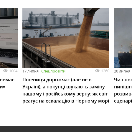
1004
1260
17 липня
Спецпроєкти
20 липня
 немає:
Пшениця дорожчає (але не в
Чи пове
ли»
Україні), а покупці шукають заміну
нинішн
нашому і російському зерну: як світ
розвив
реагує на ескалацію в Чорному морі
сценар