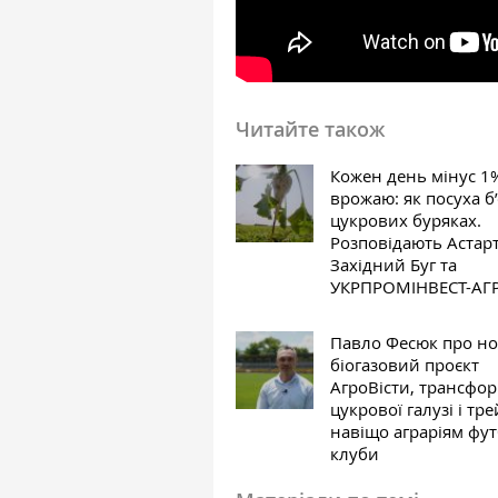
Читайте також
Кожен день мінус 1
врожаю: як посуха б’
цукрових буряках.
Розповідають Астарт
Західний Буг та
УКРПРОМІНВЕСТ-АГ
Павло Фесюк про н
біогазовий проєкт
АгроВісти, трансфо
цукрової галузі і тре
навіщо аграріям фу
клуби