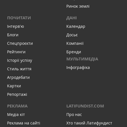
Ринок землі
ПОЧИТАТИ
ДАНІ
Інтервʼю
Календар
Блоги
Досьє
Спецпроєкти
Компанії
Рейтинги
Бренди
МУЛЬТИМЕДІА
Історії успіху
Інфографіка
Стиль життя
Агродебати
Картки
Репортажі
РЕКЛАМА
LATIFUNDIST.COM
Медіа кіт
Про нас
Реклама на сайті
Хто такий Латифундист