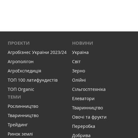
ПРОЕКТИ
НОВИНИ
Агробізнес України 2023/24
Україна
Агрополігон
Світ
АгроЕкспедиція
Зерно
ТОП 100 латифундистів
Олійні
ТОП Organic
Сільгосптехніка
ТЕМИ
Елеватори
Рослинництво
Тваринництво
Тваринництво
Овочі та фрукти
Трейдинг
Переробка
Ринок землі
Добрива