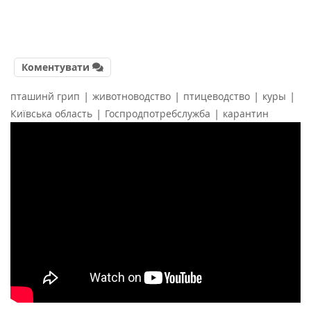
Коментувати
|
|
|
|
пташинй грип
животноводство
птицеводство
куры
|
|
Київська область
Госпродпотребслужба
карантин