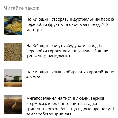
Читайте також
На Київщині створять індустріальний парк із
переробки фруктів та овочів за понад 700
млн грн
На Київщині хочуть збудувати завод із
переробки гороху, компанія шукає більше
$20 млн фінансування
На Київщині ячмінь збирають з врожайністю
4,5 т/га
Мегапоселення на тисячі людей, зернові
«термоси», крем’яні серпи та загадка
трипільського хліба — що відомо про побут і
землеробство Трипілля