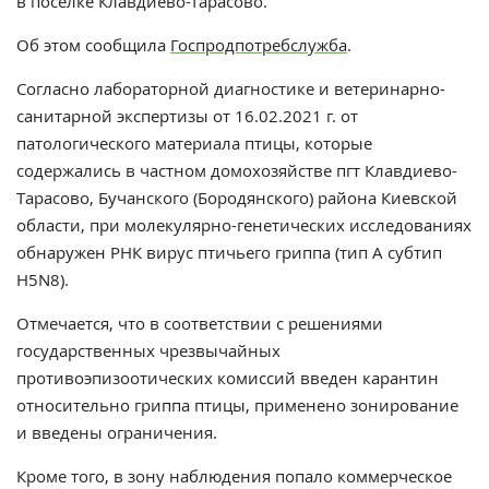
в поселке Клавдиево-Тарасово.
Об этом сообщила
Госпродпотребслужба
.
Согласно лабораторной диагностике и ветеринарно-
санитарной экспертизы от 16.02.2021 г. от
патологического материала птицы, которые
содержались в частном домохозяйстве пгт Клавдиево-
Тарасово, Бучанского (Бородянского) района Киевской
области, при молекулярно-генетических исследованиях
обнаружен РНК вирус птичьего гриппа (тип А субтип
Н5N8).
Отмечается, что в соответствии с решениями
государственных чрезвычайных
противоэпизоотических комиссий введен карантин
относительно гриппа птицы, применено зонирование
и введены ограничения.
Кроме того, в зону наблюдения попало коммерческое