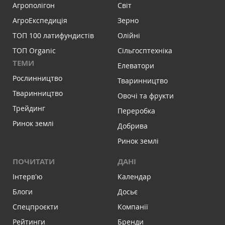
Агрополігон
Світ
АгроЕкспедиція
Зерно
ТОП 100 латифундистів
Олійні
ТОП Organic
Сільгосптехніка
ТЕМИ
Елеватори
Рослинництво
Тваринництво
Тваринництво
Овочі та фрукти
Трейдинг
Переробка
Ринок землі
Добрива
Ринок землі
ПОЧИТАТИ
ДАНІ
Інтервʼю
Календар
Блоги
Досьє
Спецпроєкти
Компанії
Рейтинги
Бренди