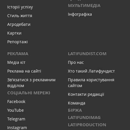
МУЛЬТИМЕДІА
Історії успіху
Інфографіка
Стиль життя
Агродебати
Картки
Репортажі
РЕКЛАМА
LATIFUNDIST.COM
Медіа кіт
Про нас
Реклама на сайті
Хто такий Латифундист
Зв'язатися з рекламним
Правила користування
відділом
сайтом
СОЦІАЛЬНІ МЕРЕЖІ
Контакти редакції
Facebook
Команда
БІРЖА
YouTube
LATIFUNDIMAG
Telegram
LATIPRODUCTION
Instagram