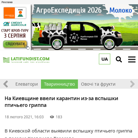
UA
to
m
землі
Елеватори
Тваринництво
Овочі та фрукти
На Киевщине ввели карантин из-за вспышки
птичьего гриппа
18 лютого 2021, 16:03
183
В Киевской области выявили вспышку птичьего гриппа