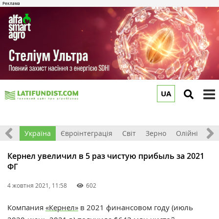
UA
to
m
Все
Україна
Євроінтеграція
Світ
Зерно
Олійні
До
Кернел увеличил в 5 раз чистую прибыль за 2021
ФГ
4 жовтня 2021, 11:58
602
Компания
«Кернел»
в 2021 финансовом году (июль