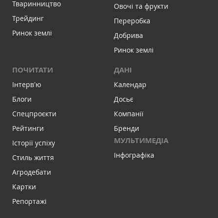
Тваринництво
Овочі та фрукти
Трейдинг
Переробка
Ринок землі
Добрива
Ринок землі
ПОЧИТАТИ
ДАНІ
Інтервʼю
Календар
Блоги
Досьє
Спецпроєкти
Компанії
Рейтинги
Бренди
МУЛЬТИМЕДІА
Історії успіху
Інфографіка
Стиль життя
Агродебати
Картки
Репортажі