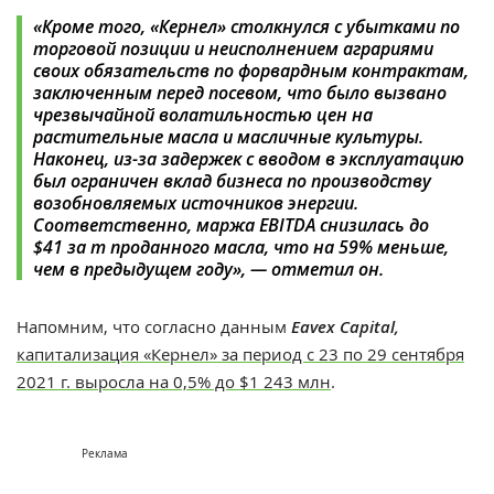
«Кроме того, «Кернел» столкнулся с убытками по
торговой позиции и неисполнением аграриями
своих обязательств по форвардным контрактам,
заключенным перед посевом, что было вызвано
чрезвычайной волатильностью цен на
растительные масла и масличные культуры.
Наконец, из-за задержек с вводом в эксплуатацию
был ограничен вклад бизнеса по производству
возобновляемых источников энергии.
Соответственно, маржа EBITDA снизилась до
$41 за т проданного масла, что на 59% меньше,
чем в предыдущем году», — отметил он.
Напомним, что согласно данным
Eavex Capital,
капитализация «Кернел» за период с 23 по 29 сентября
2021 г. выросла на 0,5% до $1 243 млн
.
Реклама