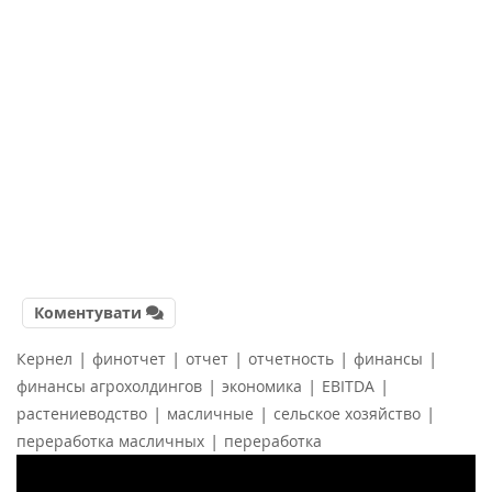
Коментувати
|
|
|
|
|
Кернел
финотчет
отчет
отчетность
финансы
|
|
|
финансы агрохолдингов
экономика
EBITDA
|
|
|
растениеводство
масличные
сельское хозяйство
|
переработка масличных
переработка