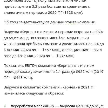
2020-июнь 2021 г.) получила $643 млн чистой
прибыли, что в 5,2 раза больше по сравнению с
аналогичным периодом 2020 ФГ ($123 млн).
Об этом свидетельствуют данные
отчета
компании.
Выручка «Кернел» в отчетном периоде выросла на 38%
до $5,65 млрд по сравнению с
$4,1 млрд в 2020
ФГ.
Валовая прибыль компании увеличилась на 98% до
$903 млн
(
2020 ФГ — $457 млн
)
, операционная — в 2,4
раза до $812 млн (
2020 ФГ — $337 млн
).
Показатель EBITDA компании «Кернел» в отчетном
периоде также увеличился в 2,1 раза до $929 млн (2019
ФГ — $443 млн).
Выручка в сегментах компании «Кернел» в 2021 ФГ
изменилась следующим образом:
переработка масличных — выросла на 13% до $1,75