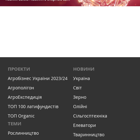
ПРОЕКТИ
НОВИНИ
Агробізнес України 2023/24
Україна
Агрополігон
Світ
АгроЕкспедиція
Зерно
ТОП 100 латифундистів
Олійні
ТОП Organic
Сільгосптехніка
ТЕМИ
Елеватори
Рослинництво
Тваринництво