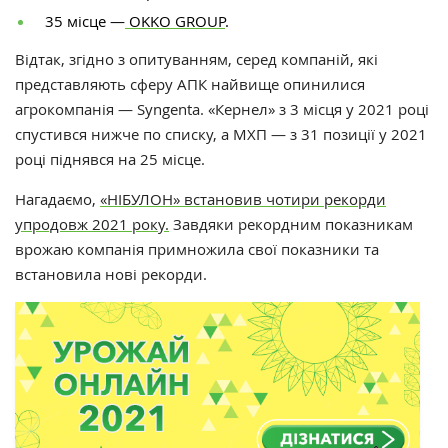
35 місце —
OKKO GROUP
.
Відтак, згідно з опитуванням, серед компаній, які
представляють сферу АПК найвище опинилися
агрокомпанія — Syngenta. «Кернел» з 3 місця у 2021 році
спустився нижче по списку, а МХП — з 31 позиції у 2021
році піднявся на 25 місце.
Нагадаємо,
«НІБУЛОН» встановив чотири рекорди
упродовж 2021 року.
Завдяки рекордним показникам
врожаю компанія примножила свої показники та
встановила нові рекорди.