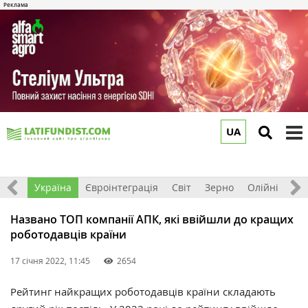
UA
to
m
Все
Україна
Євроінтеграція
Світ
Зерно
Олійні
До
Названо ТОП компанії АПК, які ввійшли до кращих
роботодавців країни
17 січня 2022, 11:45
2654
Рейтинг найкращих роботодавців країни складають