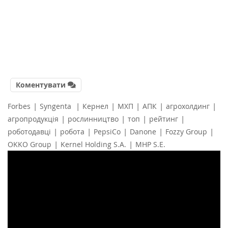
Коментувати
|
|
|
|
|
|
Forbes
Syngenta
Кернел
МХП
АПК
агрохолдинг
|
|
|
|
агропродукція
рослинництво
топ
рейтинг
|
|
|
|
|
роботодавці
робота
PepsiCo
Danone
Fozzy Group
|
|
OKKO Group
Kernel Holding S.A.
MHP S.E.