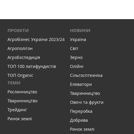
ПРОЕКТИ
НОВИНИ
Агробізнес України 2023/24
Україна
Агрополігон
Світ
АгроЕкспедиція
Зерно
ТОП 100 латифундистів
Олійні
ТОП Organic
Сільгосптехніка
ТЕМИ
Елеватори
Рослинництво
Тваринництво
Тваринництво
Овочі та фрукти
Трейдинг
Переробка
Ринок землі
Добрива
Ринок землі