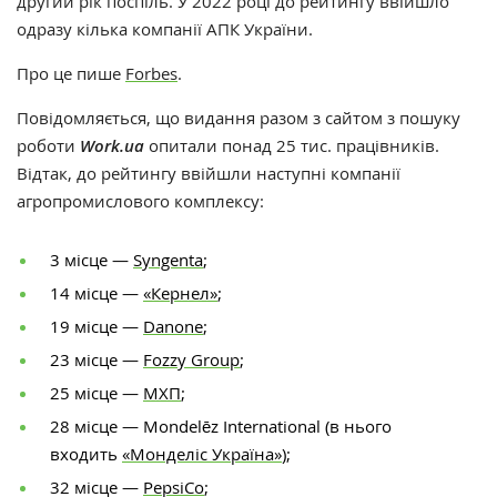
другий рік поспіль. У 2022 році до рейтингу ввійшло
одразу кілька компанії АПК України.
Про це пише
Forbes
.
Повідомляється, що видання разом з сайтом з пошуку
роботи
Work.ua
опитали понад 25 тис. працівників.
Відтак, до рейтингу ввійшли наступні компанії
агропромислового комплексу:
3 місце —
Syngenta
;
14 місце —
«Кернел»
;
19 місце —
Danone
;
23 місце —
Fozzy Group
;
25 місце —
МХП
;
28 місце — Mondelēz International (в нього
входить
«Монделіс Україна»
);
32 місце —
PepsiCo
;