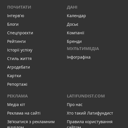
ПОЧИТАТИ
ДАНІ
Інтервʼю
Календар
Блоги
Досьє
Спецпроєкти
Компанії
Рейтинги
Бренди
МУЛЬТИМЕДІА
Історії успіху
Інфографіка
Стиль життя
Агродебати
Картки
Репортажі
РЕКЛАМА
LATIFUNDIST.COM
Медіа кіт
Про нас
Реклама на сайті
Хто такий Латифундист
Зв'язатися з рекламним
Правила користування
відділом
сайтом