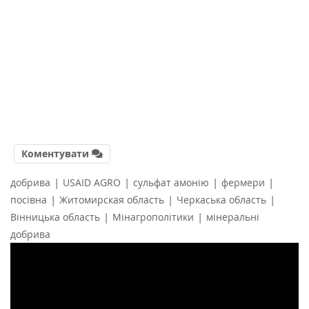
Коментувати
|
|
|
|
добрива
USAID AGRO
сульфат амонію
фермери
|
|
|
посівна
Житомирская область
Черкаська область
|
|
Вінницька область
Мінагрополітики
мінеральні
добрива