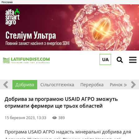
UA
to
m
ійні
Добрива
Сільгосптехніка
Переробка
Ринок землі
Добрива за програмою USAID АГРО зможуть
отримати фермери ще трьох областей
15 березня 2023, 13:33
389
Програма USAID АГРО надасть мінеральні добрива для