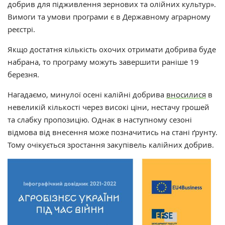
добрив для підживлення зернових та олійних культур».
Вимоги та умови програми є в Державному аграрному
реєстрі.
Якщо достатня кількість охочих отримати добрива буде
набрана, то п
рограму можуть завершити
раніше 19
березня.
Нагадаємо, м
инулої осені калійні добрива
вносилися
в
невеликій кількості через високі ціни, нестачу грошей
та слабку пропозицію. Однак в наступному сезоні
відмова від внесення може позначитись на стані ґрунту.
Тому очікується зростання закупівель калійних добрив.