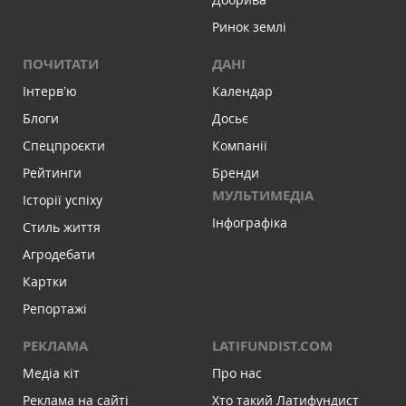
Ринок землі
ПОЧИТАТИ
ДАНІ
Інтервʼю
Календар
Блоги
Досьє
Спецпроєкти
Компанії
Рейтинги
Бренди
МУЛЬТИМЕДІА
Історії успіху
Інфографіка
Стиль життя
Агродебати
Картки
Репортажі
РЕКЛАМА
LATIFUNDIST.COM
Медіа кіт
Про нас
Реклама на сайті
Хто такий Латифундист