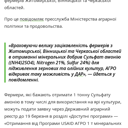
фермерів Житомирської, Вінницької та Черкаської
областей.
Про це
повідомляє
пресслужба Міністерства аграрної
політики та продовольства.
«
Враховуючи велику зацікавленість фермерів з
Житомирської, Вінницької та Черкаської областей
в отриманні мінеральних добрив Сульфат амонію
((NH4)2SO4), Nitrogen 21%, Sulfur 24%) для
підживлення зернових та олійних культур, АГРО
відкриває таку можливість у
ДАР
», — йдеться у
повідомленні.
Фермери, які бажають отримати 1 тонну Сульфату
амонію в тому числі для використання на ярі культури,
можуть подати заявку через Державний аграрний
реєстр до 19 березня в розділі «Доступні програми»
—
«Отримання від Програми USAID АГРО 1 т мінеральних