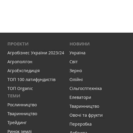
ПРОЕКТИ
НОВИНИ
Агробізнес України 2023/24
Україна
Агрополігон
Світ
АгроЕкспедиція
Зерно
ТОП 100 латифундистів
Олійні
ТОП Organic
Сільгосптехніка
ТЕМИ
Елеватори
Рослинництво
Тваринництво
Тваринництво
Овочі та фрукти
Трейдинг
Переробка
Ринок землі
Добрива