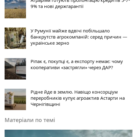
9% та нові держгарантії
У Румунії майже вдвічі побільшало
банкрутств агрокомпаній: серед причин —
українське зерно
Ріпак є, покупці є, а експорту немає: чому
кооперативи «застрягли» через ДАР?
Рідне йде в землю. Навіщо консорціум
переробників купує агроактив Астарти на
Чернігівщині
Матеріали по темі