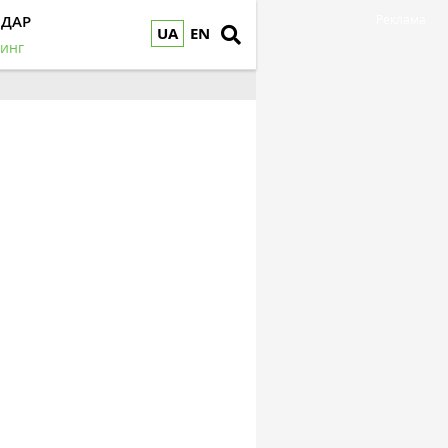
НДАР
Реклама
UA
EN
инг