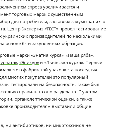
увеличением спроса увеличивается и
мент торговых марок с существенным
бор для потребителя, заставляя задумываться о
кта. Центр Экспертиз «ТЕСТ» провел тестирование
х украинских производителей по несколькими
на основе 6-ти закупленных образцов.
орговые марки
«Знатна курка»
,
«Наша ряба»
,
курчата»
,
«Эпикур»
и «Львівська курка». Первые
рмаркете в фабричной упаковке, а последняя —
у для многих покупателей это популярный
азцы тестировали на безопасность.
Также был
сколько правильно оно разделано. С учетом
тории, органолептической оценки, а также
аковке производителям выставили общие
ов, ни антибиотиков, ни микотоксинов не