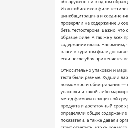
обнаружено ни в одном образц
Из антибиотиков филе тестиро
цинкбацитрацина и соединений
проверяли на содержание 3 сое
бета, тестостерона. Важно, чт
образце филе. А так же у всех 
содержание влаги.
Напомним, ч
влаги в курином филе достига
если после убоя применяется в
Относительно упаковки и марки
теста были разные. Худший вар
возможности обветривания — к
упаковки и какой-либо маркир
метод фасовки в защитной сре
продукта и достаточный срок х
определяли общее содержание
показатели, а также давали
орг
стоит отметить, что
сырое мясо