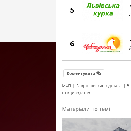
5
6
Коментувати
|
|
МХП
Гавриловские курчата
Э
птицеводство
Матеріали по темі