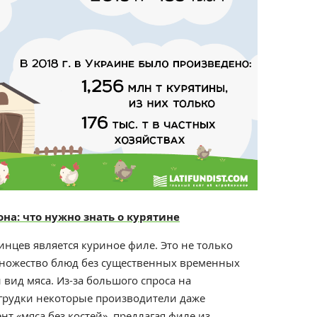
на: что нужно знать о курятине
нцев является куриное филе. Это не только
множество блюд без существенных временных
 вид мяса. Из-за большого спроса на
 грудки некоторые производители даже
т «мяса без костей», предлагая филе из