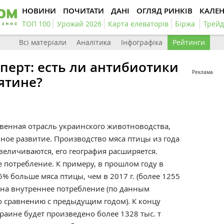
НОВИНИ
ПОЧИТАТИ
ДАНІ
ОГЛЯД РИНКІВ
КАЛЕ
ТОП 100
Урожай 2026
Карта елеваторів
Біржа
Трейд
Всі матеріали
Аналітика
Інфографіка
Рейтинги
перт: есть ли антибиотики
Реклама
ятине?
венная отрасль украинского животноводства,
ное развитие. Производство мяса птицы из года
увеличиваются, его география расширяется.
 потребление. К примеру, в прошлом году в
% больше мяса птицы, чем в 2017 г. (более 1255
ли на внутреннее потребление (по данным
по сравнению с предыдущим годом). К концу
краине будет произведено более 1328 тыс. т