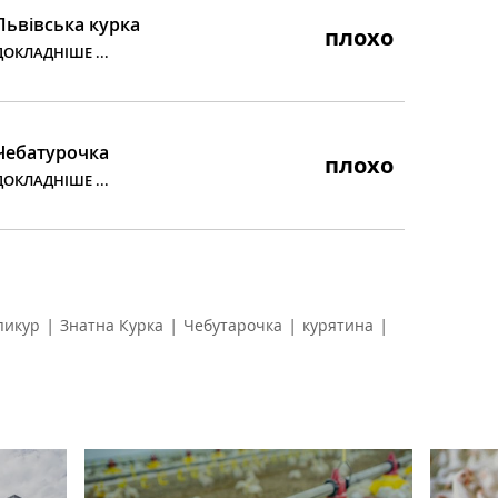
Львівська курка
плохо
ДОКЛАДНІШЕ ...
Чебатурочка
плохо
ДОКЛАДНІШЕ ...
|
|
|
|
пикур
Знатна Курка
Чебутарочка
курятина