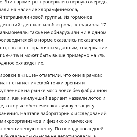
е. Эти параметры проверили в первую очередь.
вали на наличие хлорамфинекола,
 тетрациклиновой группы. Из гормонов
динений: диэтилстильбэстрола, эстрадиола 17-
о сальмонеллы также не обнаружили ни в одном
производителей в норме оказались показатели
то, согласно справочным данным,
содержание
ет 69-74% и может быть выше примерно на 7%,
одяное охлаждение.
ровки в «ТЕСТе» отметили, что они в рамках
иант с гигиенической точки зрения и
упленное на рынке мясо вовсе без фабричной
овки. Как наилучший вариант назвали лоток и
де, которые обеспечивают лучшую защиту
ранения. На этапе лабораторных исследований
 микроорганизмов и физико-химические
анолептическую оценку. По поводу последней
 в буквальном смысле не дегустировали, а