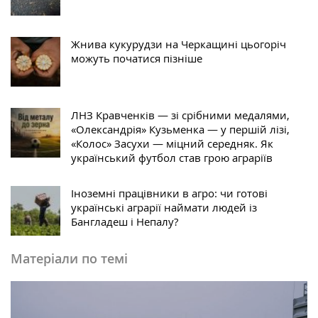
Жнива кукурудзи на Черкащині цьогоріч
можуть початися пізніше
ЛНЗ Кравченків — зі срібними медалями,
«Олександрія» Кузьменка — у першій лізі,
«Колос» Засухи — міцний середняк. Як
український футбол став грою аграріїв
Іноземні працівники в агро: чи готові
українські аграрії наймати людей із
Бангладеш і Непалу?
Матеріали по темі