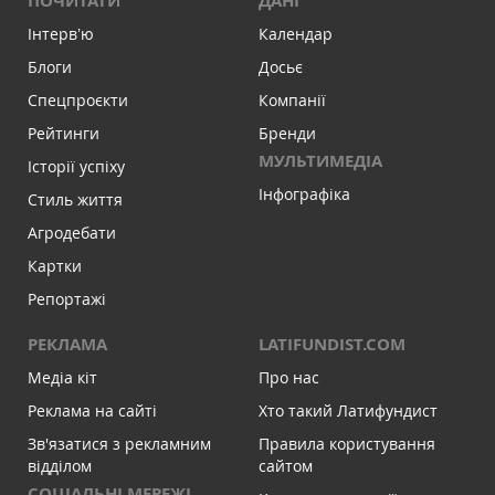
ПОЧИТАТИ
ДАНІ
Інтервʼю
Календар
Блоги
Досьє
Спецпроєкти
Компанії
Рейтинги
Бренди
МУЛЬТИМЕДІА
Історії успіху
Інфографіка
Стиль життя
Агродебати
Картки
Репортажі
РЕКЛАМА
LATIFUNDIST.COM
Медіа кіт
Про нас
Реклама на сайті
Хто такий Латифундист
Зв'язатися з рекламним
Правила користування
відділом
сайтом
СОЦІАЛЬНІ МЕРЕЖІ