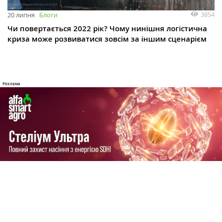
3854
20 липня
Блоги
Чи повертається 2022 рік? Чому нинішня логістична
криза може розвиватися зовсім за іншим сценарієм