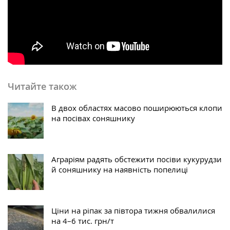
Читайте також
В двох областях масово поширюються клопи
на посівах соняшнику
Аграріям радять обстежити посіви кукурудзи
й соняшнику на наявність попелиці
Ціни на ріпак за півтора тижня обвалилися
на 4–6 тис. грн/т