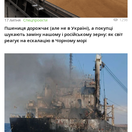
1298
17 липня
Спецпроєкти
Пшениця дорожчає (але не в Україні), а покупці
шукають заміну нашому і російському зерну: як світ
реагує на ескалацію в Чорному морі