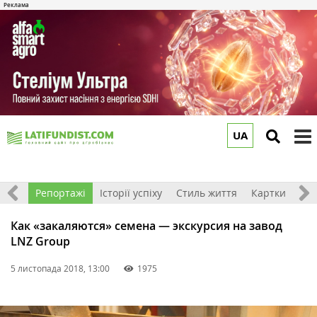
UA
to
m
Ігри
Репортажі
Історії успіху
Стиль життя
Картки
Как «закаляются» семена — экскурсия на завод
LNZ Group
5 листопада 2018, 13:00
1975