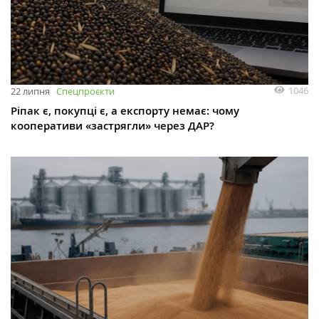
1046
22 липня
Спецпроєкти
Ріпак є, покупці є, а експорту немає: чому
кооперативи «застрягли» через ДАР?