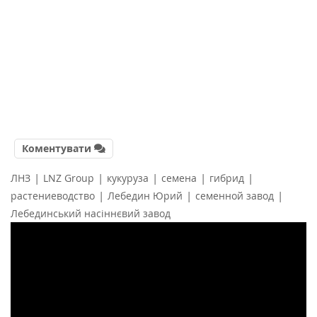
Коментувати
|
|
|
|
|
ЛНЗ
LNZ Group
кукуруза
семена
гибрид
|
|
|
растениеводство
Лебедин Юрий
семенной завод
Лебединський насіннєвий завод