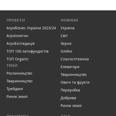
ПРОЕКТИ
НОВИНИ
Агробізнес України 2023/24
Україна
Агрополігон
Світ
АгроЕкспедиція
Зерно
ТОП 100 латифундистів
Олійні
ТОП Organic
Сільгосптехніка
ТЕМИ
Елеватори
Рослинництво
Тваринництво
Тваринництво
Овочі та фрукти
Трейдинг
Переробка
Ринок землі
Добрива
Ринок землі