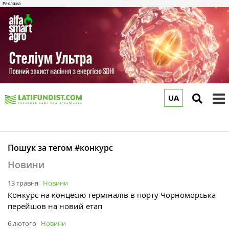
UA
to
m
Пошук за тегом #конкурс
Новини
13 травня
Новини
Конкурс на концесію терміналів в порту Чорноморська
перейшов на новий етап
6 лютого
Новини