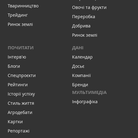
Тваринництво
Овочі та фрукти
Трейдинг
Переробка
Ринок землі
Добрива
Ринок землі
ПОЧИТАТИ
ДАНІ
Інтервʼю
Календар
Блоги
Досьє
Спецпроєкти
Компанії
Рейтинги
Бренди
МУЛЬТИМЕДІА
Історії успіху
Інфографіка
Стиль життя
Агродебати
Картки
Репортажі