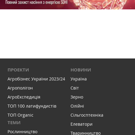
ПРОЕКТИ
НОВИНИ
Агробізнес України 2023/24
Україна
Агрополігон
Світ
АгроЕкспедиція
Зерно
ТОП 100 латифундистів
Олійні
ТОП Organic
Сільгосптехніка
ТЕМИ
Елеватори
Рослинництво
Тваринництво