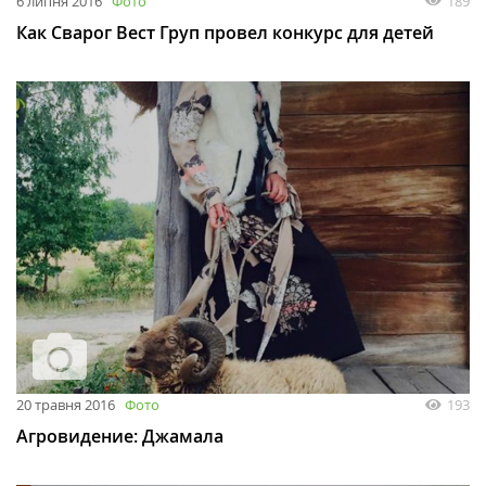
6 липня 2016
Фото
189
Как Сварог Вест Груп провел конкурс для детей
20 травня 2016
Фото
193
Агровидение: Джамала