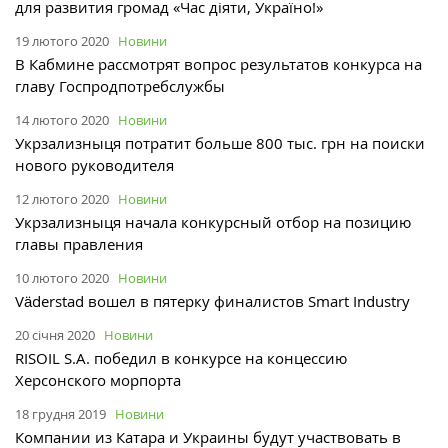
для развития громад «Час діяти, Україно!»
19 лютого 2020
Новини
В Кабмине рассмотрят вопрос результатов конкурса на
главу Госпродпотребслужбы
14 лютого 2020
Новини
Укрзализныця потратит больше 800 тыс. грн на поиски
нового руководителя
12 лютого 2020
Новини
Укрзализныця начала конкурсный отбор на позицию
главы правления
10 лютого 2020
Новини
Väderstad вошел в пятерку финалистов Smart Industry
20 січня 2020
Новини
RISOIL S.A. победил в конкурсе на концессию
Херсонского морпорта
18 грудня 2019
Новини
Компании из Катара и Украины будут участвовать в