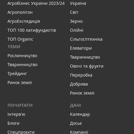
Агробізнес України 2023/24
Україна
Агрополігон
Світ
АгроЕкспедиція
Зерно
ТОП 100 латифундистів
Олійні
ТОП Organic
Сільгосптехніка
ТЕМИ
Елеватори
Рослинництво
Тваринництво
Тваринництво
Овочі та фрукти
Трейдинг
Переробка
Ринок землі
Добрива
Ринок землі
ПОЧИТАТИ
ДАНІ
Інтервʼю
Календар
Блоги
Досьє
Спецпроєкти
Компанії