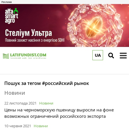
UA
to
m
Пошук за тегом #российский рынок
Новини
22 листопада 2021
Новини
Цены на черноморскую пшеницу выросли на фоне
возможных ограничений российского экспорта
10 червня 2021
Новини