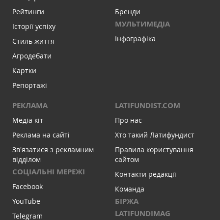
Рейтинги
Бренди
МУЛЬТИМЕДІА
Історії успіху
Інфографіка
Стиль життя
Агродебати
Картки
Репортажі
РЕКЛАМА
LATIFUNDIST.COM
Медіа кіт
Про нас
Реклама на сайті
Хто такий Латифундист
Зв'язатися з рекламним
Правила користування
відділом
сайтом
СОЦІАЛЬНІ МЕРЕЖІ
Контакти редакції
Facebook
Команда
БІРЖА
YouTube
LATIFUNDIMAG
Telegram