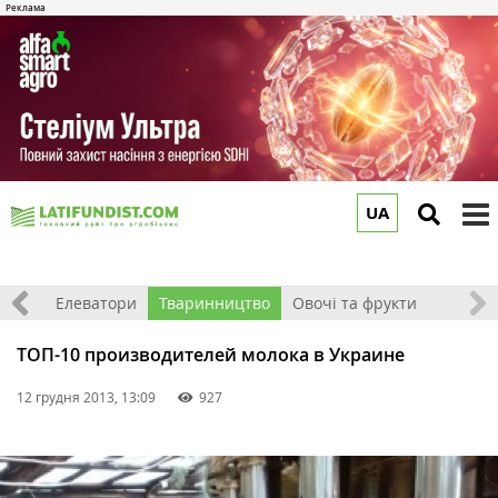
UA
to
m
землі
Елеватори
Тваринництво
Овочі та фрукти
ТОП-10 производителей молока в Украине
12 грудня 2013, 13:09
927