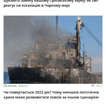
шукають заміну нашому і російському зерну: як світ
реагує на ескалацію в Чорному морі
3832
20 липня
Блоги
Чи повертається 2022 рік? Чому нинішня логістична
криза може розвиватися зовсім за іншим сценарієм