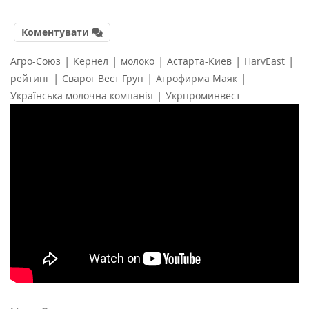
Коментувати
|
|
|
|
|
Агро-Союз
Кернел
молоко
Астарта-Киев
HarvEast
|
|
|
рейтинг
Сварог Вест Груп
Агрофирма Маяк
|
Українська молочна компанія
Укрпроминвест