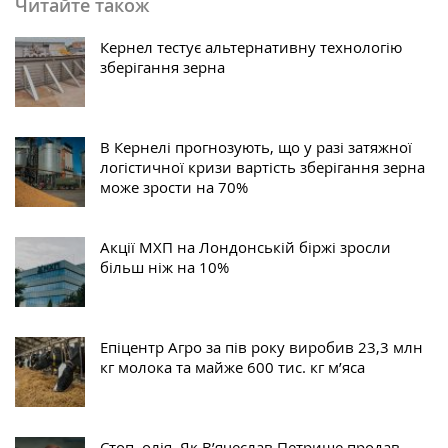
Читайте також
Кернел тестує альтернативну технологію
зберігання зерна
В Кернелі прогнозують, що у разі затяжної
логістичної кризи вартість зберігання зерна
може зрости на 70%
Акції МХП на Лондонській біржі зросли
більш ніж на 10%
Епіцентр Агро за пів року виробив 23,3 млн
кг молока та майже 600 тис. кг м’яса
Стоп, олія. Як В’ячеслав Петрище продав