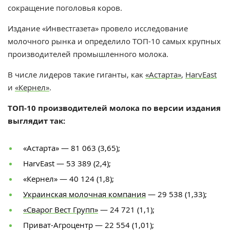
сокращение поголовья коров.
Издание «Инвестгазета» провело исследование
молочного рынка и определило ТОП-10 самых крупных
производителей промышленного молока.
В числе лидеров такие гиганты, как
«Астарта»
,
HarvEast
и
«Кернел»
.
ТОП-10 производителей молока по версии издания
выглядит так:
«Астарта» — 81 063 (3,65);
HarvEast — 53 389 (2,4);
«Кернел» — 40 124 (1,8);
Украинская молочная компания
— 29 538 (1,33);
«Сварог Вест Групп»
— 24 721 (1,1);
Приват-Агроцентр — 22 554 (1,01);