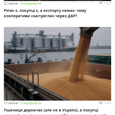
1028
22 липня
Спецпроєкти
Ріпак є, покупці є, а експорту немає: чому
кооперативи «застрягли» через ДАР?
1285
17 липня
Спецпроєкти
Пшениця дорожчає (але не в Україні), а покупці