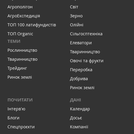
Агрополігон
Світ
АгроЕкспедиція
Зерно
ТОП 100 латифундистів
Олійні
ТОП Organic
Сільгосптехніка
ТЕМИ
Елеватори
Рослинництво
Тваринництво
Тваринництво
Овочі та фрукти
Трейдинг
Переробка
Ринок землі
Добрива
Ринок землі
ПОЧИТАТИ
ДАНІ
Інтервʼю
Календар
Блоги
Досьє
Спецпроєкти
Компанії