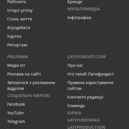
Рейтинги
Бренди
МУЛЬТИМЕДІА
Історії успіху
Інфографіка
Стиль життя
Агродебати
Картки
Репортажі
РЕКЛАМА
LATIFUNDIST.COM
Медіа кіт
Про нас
Реклама на сайті
Хто такий Латифундист
Зв'язатися з рекламним
Правила користування
відділом
сайтом
СОЦІАЛЬНІ МЕРЕЖІ
Контакти редакції
Facebook
Команда
БІРЖА
YouTube
LATIFUNDIMAG
Telegram
LATIPRODUCTION