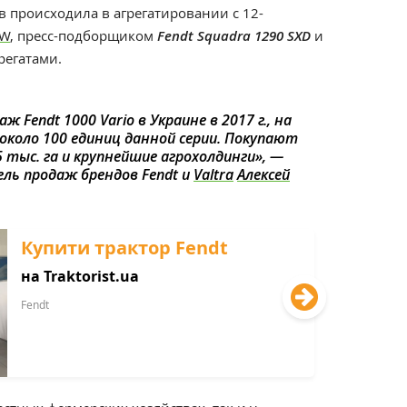
 происходила в агрегатировании с 12-
RW
, пресс-подборщиком
Fendt Squadra 1290 SXD
и
регатами.
даж
Fendt 1000 Vario
в Украине в 2017 г., на
коло 100 единиц данной серии. Покупают
 тыс. га и крупнейшие агрохолдинги», —
ль продаж брендов Fendt и
Valtra
Алексей
Купити трактор Fendt
на Traktorist.ua
Fendt