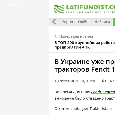
Реклама
Україна
Євроінтеграція
Світ
Зерно
Олійні
Добрива
Попередня новина
В ТОП-200 крупнейших работ
предприятий АПК
В Украине уже пр
тракторов Fendt 
19 жовтня 2018, 18:00
347
Во время Дня поля
Fendt Saaten
внимание было отведено трак
Об этом сообщает
Traktorist.ua
.