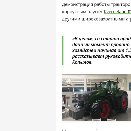
Демонстрация работы тракторов
корпусным плугом
Kverneland 
другими широкозахватными аг
«В целом, со старта про
данный момент продано о
хозяйства начиная от 1,5
рассказывает руководите
Копылов
.