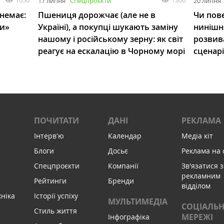
1050
1306
17 липня
Спецпроєкти
20 липня
 немає:
Пшениця дорожчає (але не в
Чи пове
ли»
Україні), а покупці шукають заміну
нинішн
нашому і російському зерну: як світ
розвив
реагує на ескалацію в Чорному морі
сценар
ПОЧИТАТИ
ДАНІ
РЕКЛАМА
Інтервʼю
Календар
Медіа кіт
Блоги
Досьє
Реклама на 
Спецпроєкти
Компанії
Зв'язатися з
рекламним
Рейтинги
Бренди
відділом
хніка
Історії успіху
МУЛЬТИМЕДІА
СОЦІАЛЬН
Стиль життя
МЕРЕЖІ
Інфографіка