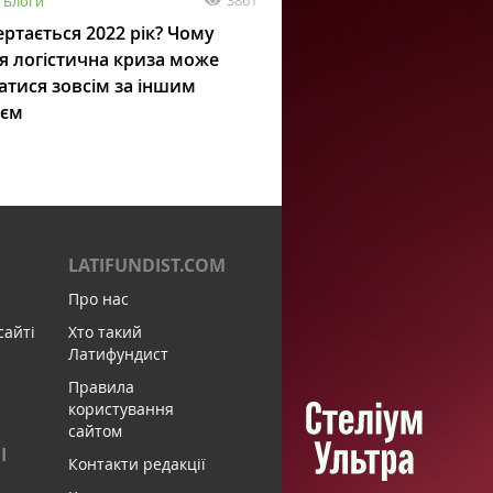
3861
Блоги
ртається 2022 рік? Чому
я логістична криза може
атися зовсім за іншим
ієм
LATIFUNDIST.COM
Про нас
сайті
Хто такий
Латифундист
Правила
користування
сайтом
І
Контакти редакції