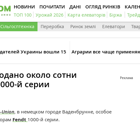
НОВИНИ
ПОЧИТАТИ
ДАНІ
ОГЛЯД РИНКІВ
КАЛЕ
ТОП 100
Урожай 2026
Карта елеваторів
Біржа
Трейд
Сільгосптехніка
Переробка
Ринок землі
Елеватори
Тва
одателей Украины вошли 15
Аграрии все чаще применя
одано около сотни
Реклама
1000-й серии
-Union
, в немецком городе Ваденбрунне, особое
торам
Fendt
1000-й серии.