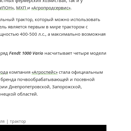
стных фермерских хозяйствах, так и у
УЛОН»
,
МХП
и
«Агропродсервис»
.
льный трактор, который можно использовать
ль является первым в мире трактором с
щностью 400-500 л.с., а максимально возможная
 ряд
Fendt 1000 Vario
насчитывает четыре модели
года
компания
«Агроспейс»
стала официальным
о бренда почвообрабатывающей и посевной
рии Днепропетровской, Запорожской,
нецкой областей.
|
оля
трактор