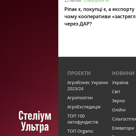
22 липня
Спецпроєкти
Ріпак є, покупці є, а експорту
чому кооперативи «застряг
через ДАР?
ПРОЕКТИ
НОВИНИ
Агробізнес України
Україна
2023/24
Світ
Агрополігон
Зерно
АгроЕкспедиція
Олійні
ТОП 100
Сільгоспте
латифундистів
Елеватори
ТОП Organic