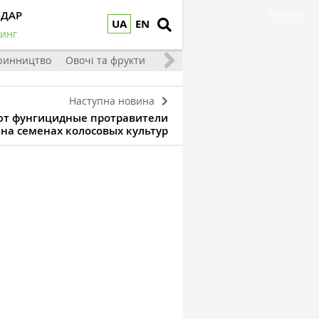
НДАР
Реклама
UA
EN
инг
ринництво
Овочі та фрукти
Наступна новина
ют фунгицидные протравители
на семенах колосовых культур