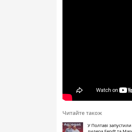
Читайте також
У Полтаві запустили
дилера Fendt та Mas