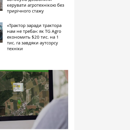
керувати агротехнікою без
трирічного стажу
«Трактор заради трактора
нам не треба»: як TG Agro
економить $20 тис. на 1
тис. га завдяки аутсорсу
техніки