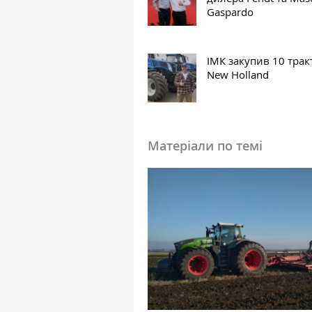
Gaspardo
ІМК закупив 10 трак
New Holland
Матеріали по темі