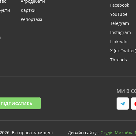
тво
Агродебати
Facebook
рукти
Картки
YouTube
Репортажі
Telegram
Instagram
і
LinkedIn
X (ex-Twitter
Threads
МИ В С
ПІДПИСАТИСЬ
-2026. Всі права захищені
Дизайн сайту -
Cтудія Михайла 