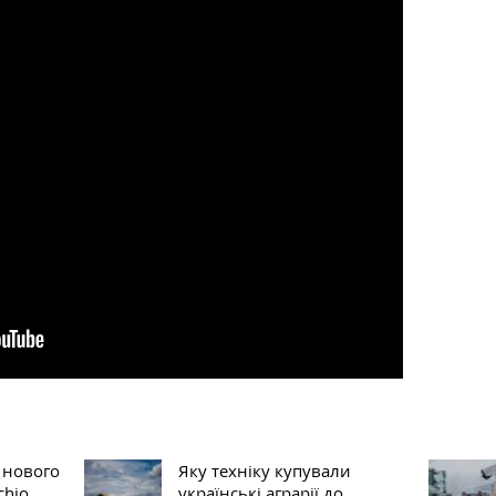
 нового
Яку техніку купували
chio
українські аграрії до