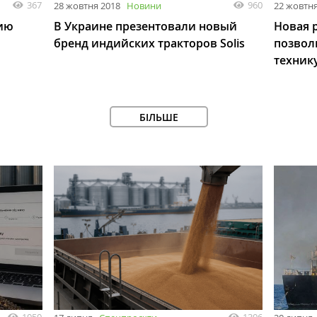
367
960
28 жовтня 2018
Новини
22 жовтня
цию
В Украине презентовали новый
Новая р
бренд индийских тракторов Solis
позвол
техник
БІЛЬШЕ