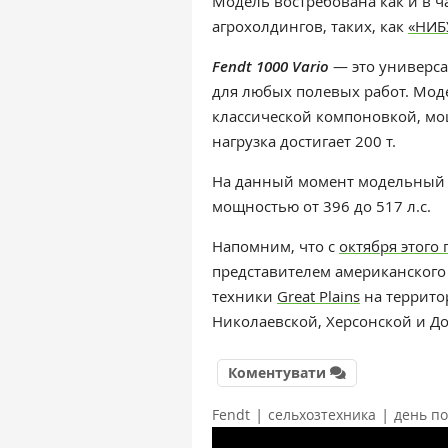
Модель востребована как и в ча
агрохолдингов, таких, как
«НИБ
Fendt 1000 Vario
— это универса
для любых полевых работ. Моде
классической компоновкой, мо
нагрузка достигает 200 т.
На данный момент модельный
мощностью от 396 до 517 л.с.
Напомним, что с
октября этого 
представителем американског
техники
Great Plains
на террито
Николаевской, Херсонской и До
Коментувати
|
|
Fendt
сельхозтехника
день п