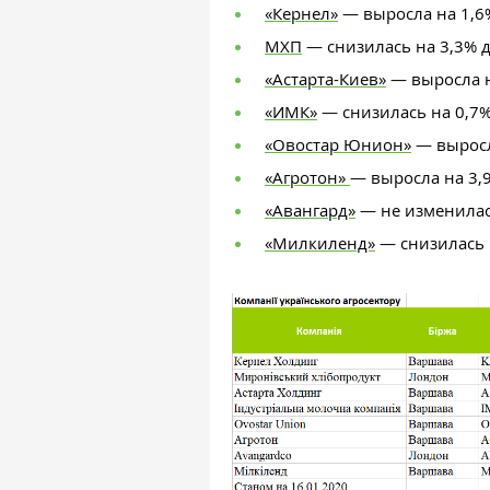
«Кернел»
— выросла на 1,6%
МХП
— снизилась на 3,3% д
«Астарта-Киев»
—
выросла н
«ИМК»
—
снизилась на 0,7%
«Овостар Юнион»
— выросл
«Агротон»
— выросла на 3,
«Авангард»
— не изменилась
«Милкиленд»
— снизилась 