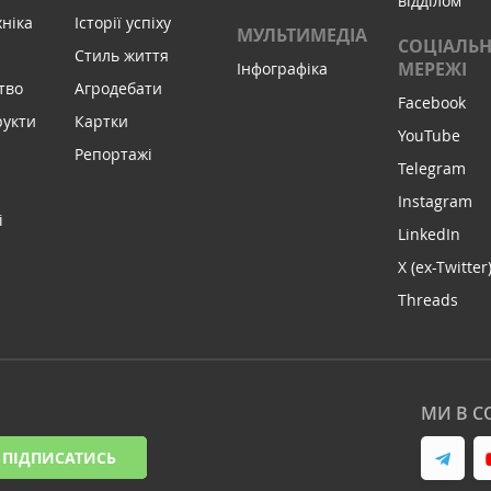
відділом
хніка
Історії успіху
МУЛЬТИМЕДІА
СОЦІАЛЬН
Стиль життя
МЕРЕЖІ
Інфографіка
тво
Агродебати
Facebook
рукти
Картки
YouTube
Репортажі
Telegram
Instagram
і
LinkedIn
X (ex-Twitter
Threads
МИ В С
ПІДПИСАТИСЬ