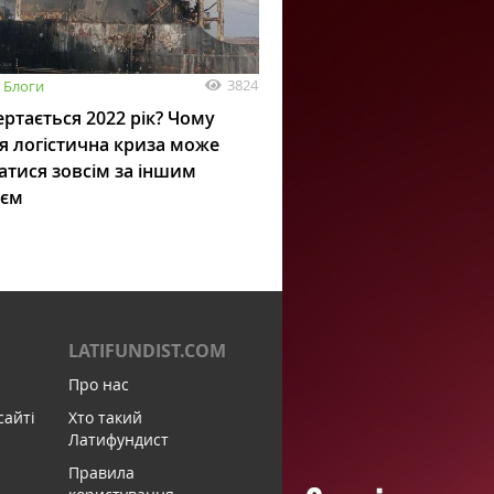
3824
Блоги
ртається 2022 рік? Чому
я логістична криза може
атися зовсім за іншим
ієм
LATIFUNDIST.COM
Про нас
сайті
Хто такий
Латифундист
Правила