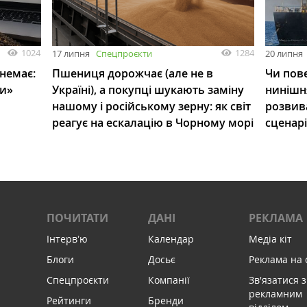
1024
1284
17 липня
Спецпроєкти
20 липня
 немає:
Пшениця дорожчає (але не в
Чи пове
ли»
Україні), а покупці шукають заміну
нинішн
нашому і російському зерну: як світ
розвив
реагує на ескалацію в Чорному морі
сценар
ПОЧИТАТИ
ДАНІ
РЕКЛАМА
Інтервʼю
Календар
Медіа кіт
Блоги
Досьє
Реклама на 
Спецпроєкти
Компанії
Зв'язатися з
рекламним
Рейтинги
Бренди