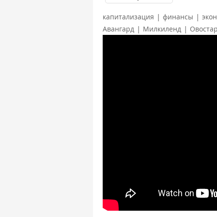
|
|
капитализация
финансы
эко
|
|
Авангард
Милкиленд
Овоста