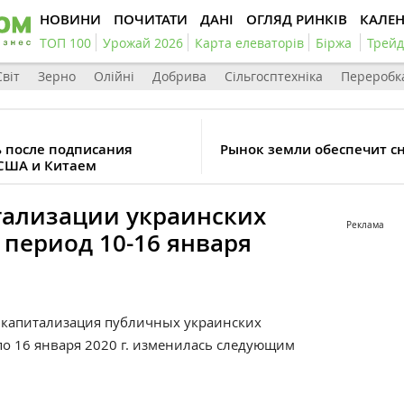
НОВИНИ
ПОЧИТАТИ
ДАНІ
ОГЛЯД РИНКІВ
КАЛЕ
ТОП 100
Урожай 2026
Карта елеваторів
Біржа
Трейд
Світ
Зерно
Олійні
Добрива
Сільгосптехніка
Переробк
 после подписания
Рынок земли обеспечит с
 США и Китаем
ализации украинских
Реклама
 период 10-16 января
капитализация публичных украинских
по 16 января 2020 г. изменилась следующим