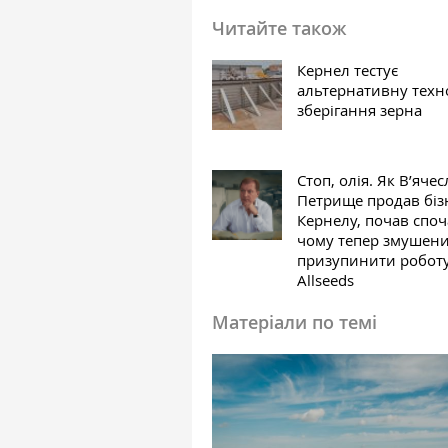
Читайте також
Кернел тестує
альтернативну техн
зберігання зерна
Стоп, олія. Як В’яче
Петрище продав біз
Кернелу, почав споч
чому тепер змушен
призупинити робот
Allseeds
Матеріали по темі