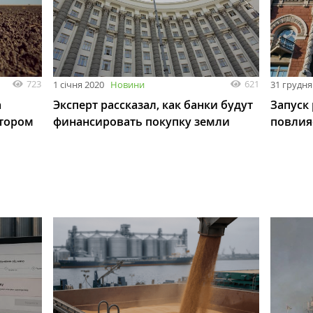
723
621
1 січня 2020
Новини
31 грудня
а
Эксперт рассказал, как банки будут
Запуск
атором
финансировать покупку земли
повлия