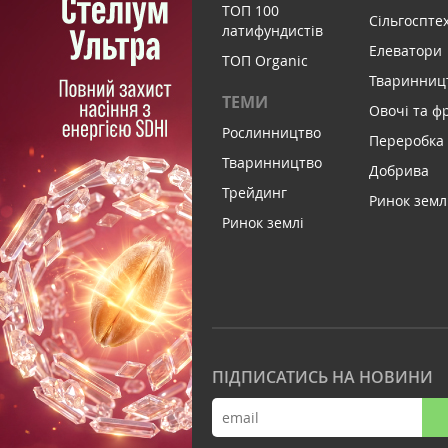
ТОП 100
Сільгоспте
латифундистів
Елеватори
ТОП Organic
Тваринниц
ТЕМИ
Овочі та ф
Рослинництво
Переробка
Тваринництво
Добрива
Трейдинг
Ринок земл
Ринок землі
ПІДПИСАТИСЬ НА НОВИНИ