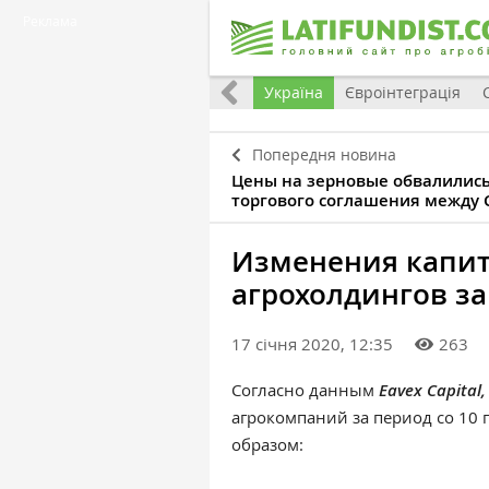
Реклама
Все
Україна
Євроінтеграція
Попередня новина
Цены на зерновые обвалились
торгового соглашения между
Изменения капит
агрохолдингов за
17 січня 2020, 12:35
263
Согласно данным
Eavex Capital,
агрокомпаний за период со 10 
образом: