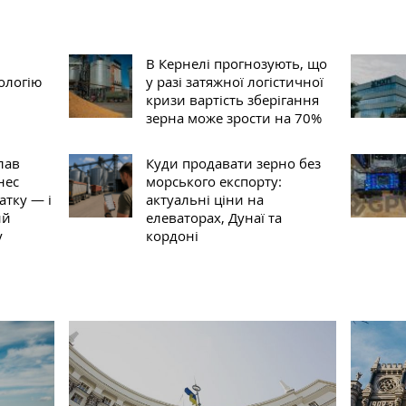
В Кернелі прогнозують, що
ологію
у разі затяжної логістичної
кризи вартість зберігання
зерна може зрости на 70%
слав
Куди продавати зерно без
нес
морського експорту:
атку — і
актуальні ціни на
ий
елеваторах, Дунаї та
у
кордоні