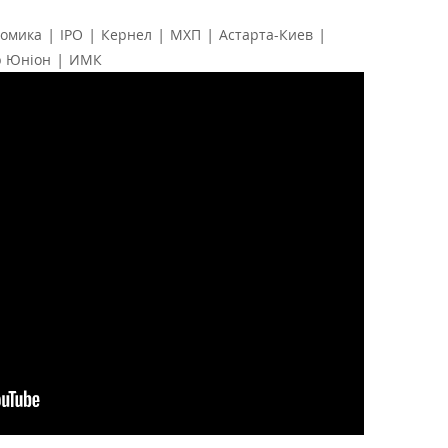
|
|
|
|
|
номика
IPO
Кернел
МХП
Астарта-Киев
|
р Юніон
ИМК