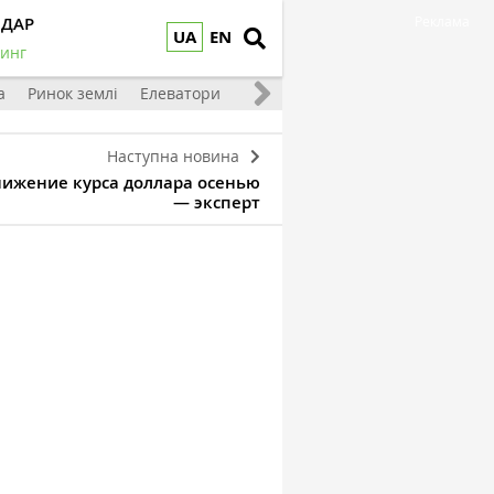
НДАР
Реклама
UA
EN
инг
а
Ринок землі
Елеватори
Тваринництво
Овочі та фрукт
Наступна новина
нижение курса доллара осенью
— эксперт