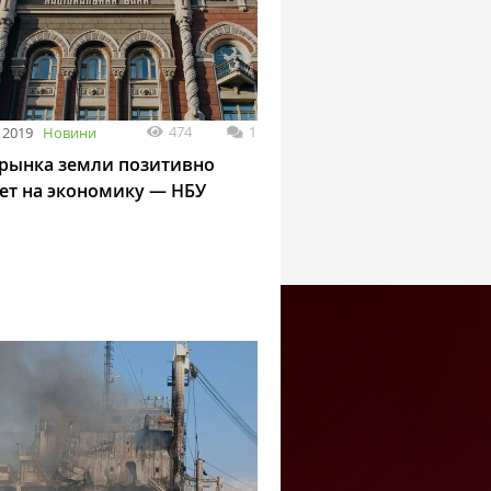
474
1
 2019
Новини
 рынка земли позитивно
ет на экономику — НБУ