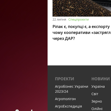
22 липня
Спецпроєкти
Ріпак є, покупці є, а експорту
чому кооперативи «застряг
через ДАР?
ПРОЕКТИ
НОВИНИ
Агробізнес України
Україна
2023/24
Світ
Агрополігон
Зерно
АгроЕкспедиція
Олійні