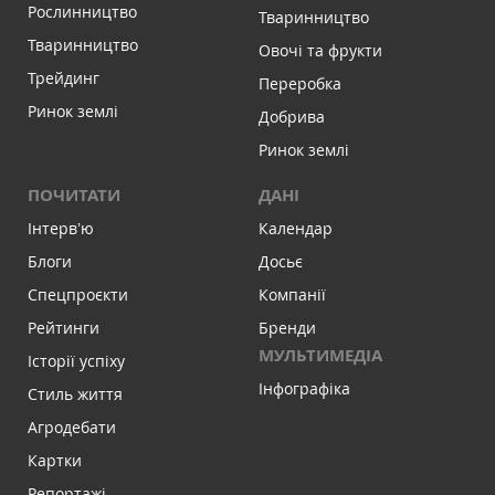
Рослинництво
Тваринництво
Тваринництво
Овочі та фрукти
Трейдинг
Переробка
Ринок землі
Добрива
Ринок землі
ПОЧИТАТИ
ДАНІ
Інтервʼю
Календар
Блоги
Досьє
Спецпроєкти
Компанії
Рейтинги
Бренди
МУЛЬТИМЕДІА
Історії успіху
Інфографіка
Стиль життя
Агродебати
Картки
Репортажі