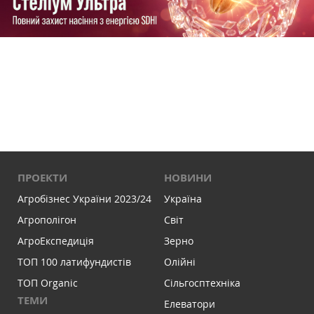
ПРОЕКТИ
НОВИНИ
Агробізнес України 2023/24
Україна
Агрополігон
Світ
АгроЕкспедиція
Зерно
ТОП 100 латифундистів
Олійні
ТОП Organic
Сільгосптехніка
ТЕМИ
Елеватори