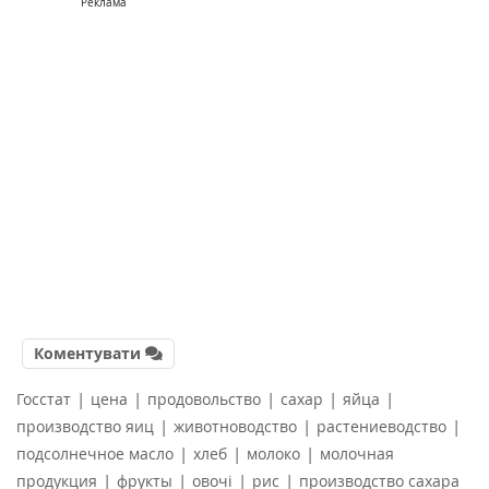
Реклама
Коментувати
|
|
|
|
|
Госстат
цена
продовольство
сахар
яйца
|
|
|
производство яиц
животноводство
растениеводство
|
|
|
подсолнечное масло
хлеб
молоко
молочная
|
|
|
|
продукция
фрукты
овочі
рис
производство сахара