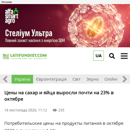
UA
to
m
Все
Україна
Євроінтеграція
Світ
Зерно
Олійні
До
Цены на сахар и яйца выросли почти на 23% в
октябре
16 листопада 2020, 11:12
235
Потребительские цены на продукты питания в октябре