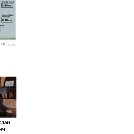
7503
слан
ич