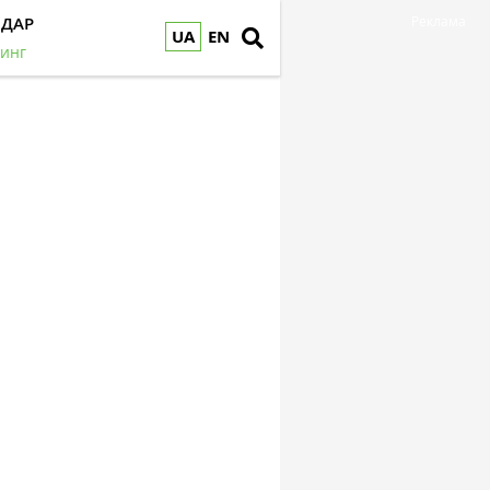
НДАР
Реклама
UA
EN
инг