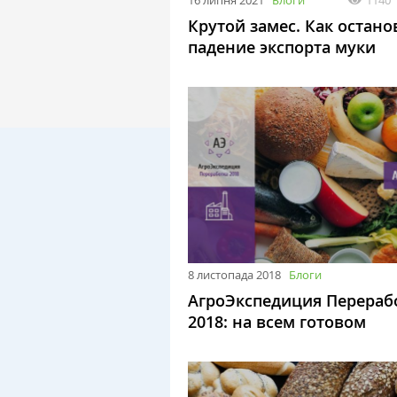
16 липня 2021
Блоги
1140
Крутой замес. Как остано
падение экспорта муки
8 листопада 2018
Блоги
АгроЭкспедиция Перераб
2018: на всем готовом