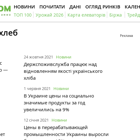
НОВИНИ
ПОЧИТАТИ
ДАНІ
ОГЛЯД РИНКІВ
КАЛЕ
ТОП 100
Урожай 2026
Карта елеваторів
Біржа
Трейд
хлеб
Реклама
24 жовтня 2021
Новини
с
Держспоживслужба працює над
ю —
відновленням якості українського
хліба
1 червня 2021
Новини
В Украине цены на социально
значимые продукты за год
увеличились на 9%
12 січня 2021
Новини
Цены в перерабатывающей
ет
промышленности Украины выросли