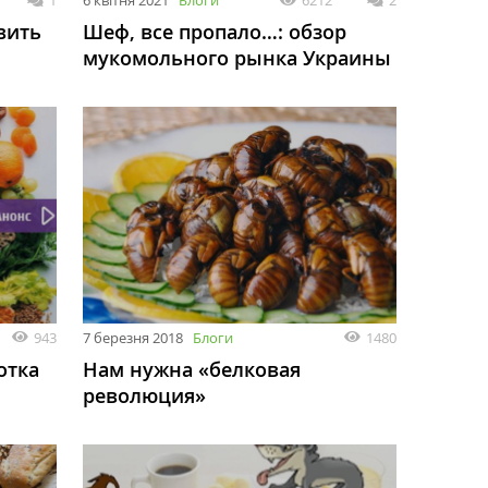
1
6 квітня 2021
Блоги
6212
2
вить
Шеф, все пропало…: обзор
мукомольного рынка Украины
943
7 березня 2018
Блоги
1480
отка
Нам нужна «белковая
революция»