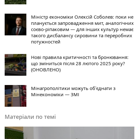
Міністр економіки Олексій Соболев: поки не
планується запровадження мит, аналогічних
соєво-ріпаковим — для інших культур немає
такого дисбалансу сировини та переробних
потужностей
Нові правила критичності та бронювання:
що зміниться після 28 лютого 2025 року?
(ОНОВЛЕНО)
Мінагрополітики можуть обʼєднати з
Мінекономіки — ЗМІ
Матеріали по темі