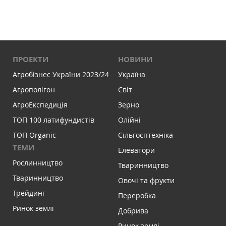
ПРОЕКТИ
НОВИНИ
Агробізнес України 2023/24
Україна
Агрополігон
Світ
АгроЕкспедиція
Зерно
ТОП 100 латифундистів
Олійні
ТОП Organic
Сільгосптехніка
ТЕМИ
Елеватори
Рослинництво
Тваринництво
Тваринництво
Овочі та фрукти
Трейдинг
Переробка
Ринок землі
Добрива
Ринок землі