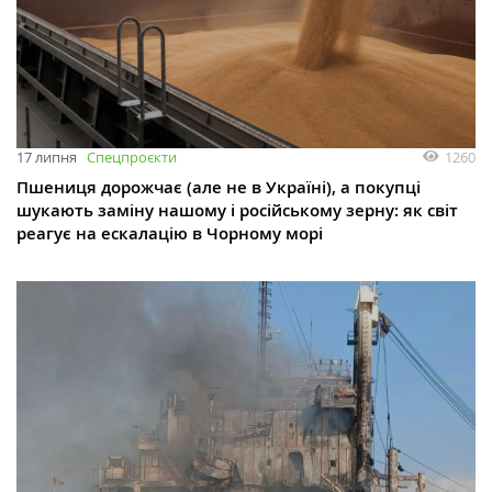
1260
17 липня
Спецпроєкти
Пшениця дорожчає (але не в Україні), а покупці
шукають заміну нашому і російському зерну: як світ
реагує на ескалацію в Чорному морі