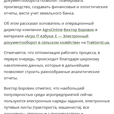
документооборота позволит планировать
производство, создавать финансовые и логистические
отчеты, вести учет земельного банка.
Об этом
рассказал основатель и операционный
директор компании
AgroOnline
Виктор Боровик
в
материале
«Агро ІТ Азбука: Е — Электронный
документооборот в сельском хозяйстве»
на
Тraktorist.ua.
Отмечается, что оптимизация рабочего процесса, в
первую очередь, происходит благодаря широкому
накоплению данных, которые в дальнейшем
позволяют строить разнообразные аналитические
отчеты.
Виктор Боровик отметил, что наибольшей
популярностью среди агропредприятий сейчас
пользуются электронные наряды-задания, электронные
путевые листы (тракториста, машиниста), все
документы, связанные с производством и