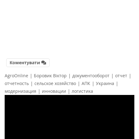
Коментувати
|
|
|
|
AgroOnline
Боровик Віктор
документооборот
отчет
|
|
|
|
отчетность
сельское хозяйство
АПК
Украина
|
|
модернизация
инновации
логистика