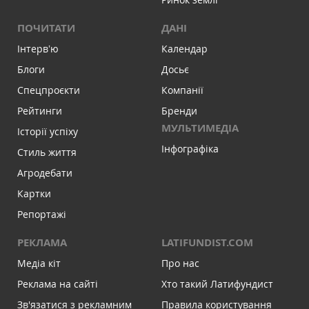
ПОЧИТАТИ
ДАНІ
Інтервʼю
Календар
Блоги
Досьє
Спецпроєкти
Компанії
Рейтинги
Бренди
МУЛЬТИМЕДІА
Історії успіху
Інфографіка
Стиль життя
Агродебати
Картки
Репортажі
РЕКЛАМА
LATIFUNDIST.COM
Медіа кіт
Про нас
Реклама на сайті
Хто такий Латифундист
Зв'язатися з рекламним
Правила користування