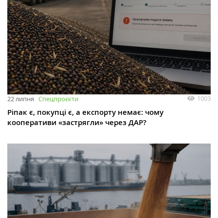
1003
22 липня
Спецпроєкти
Ріпак є, покупці є, а експорту немає: чому
кооперативи «застрягли» через ДАР?