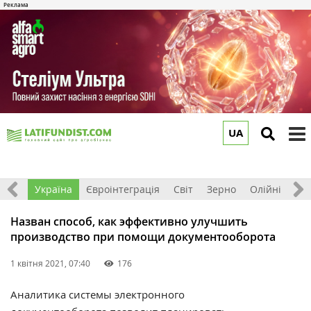
UA
to
m
Все
Україна
Євроінтеграція
Світ
Зерно
Олійні
До
Назван способ, как эффективно улучшить
производство при помощи документооборота
1 квітня 2021, 07:40
176
Аналитика системы электронного