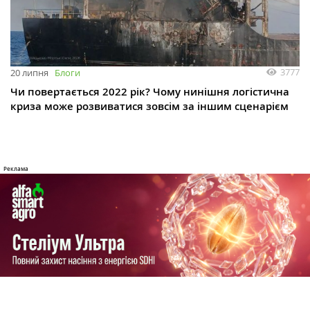
3777
20 липня
Блоги
Чи повертається 2022 рік? Чому нинішня логістична
криза може розвиватися зовсім за іншим сценарієм