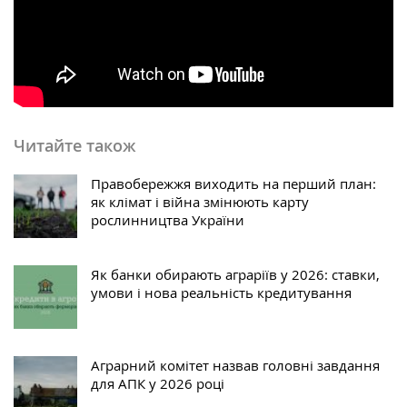
Читайте також
Правобережжя виходить на перший план:
як клімат і війна змінюють карту
рослинництва України
Як банки обирають аграріїв у 2026: ставки,
умови і нова реальність кредитування
Аграрний комітет назвав головні завдання
для АПК у 2026 році