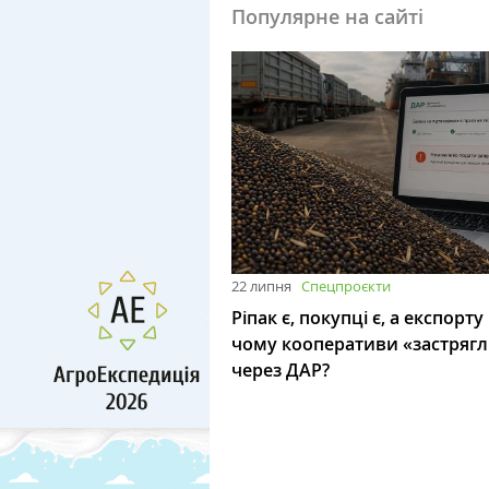
Популярне на сайті
22 липня
Спецпроєкти
Ріпак є, покупці є, а експорту
чому кооперативи «застряг
через ДАР?