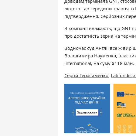
Доводам термінала GNT, стосовн
лютого і до середини травня, в
підтвердження.
Серйозних перег
В компанії вважають, що GNT пр
про достатність зерна на термі
Водночас суд Англії все ж вир
Володимира Науменка, власникі
International, на суму $118 млн.
Сергій Герасименко
,
Latifundist