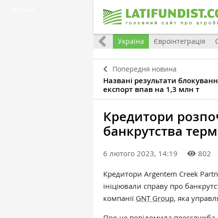
Реклама
Все
Україна
Євроінтеграція
Попередня новина
Названі результати блокування 
експорт впав на 1,3 млн т
Кредитори розпо
банкрутства терм
6 лютого 2023, 14:19
802
Кредитори Argentem Creek Partner
ініціювали справу про банкрут
компанії
GNT Group
, яка управ
Про це повідомила пресслужба