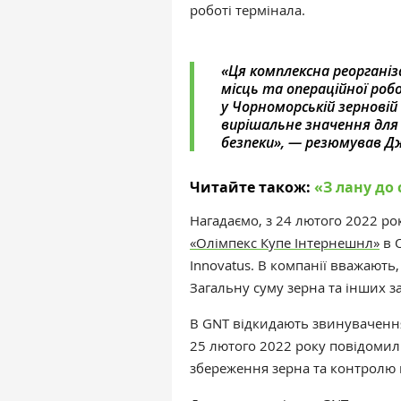
роботі термінала.
«Ця комплексна реорганіз
місць та операційної роб
у Чорноморській зерновій 
вирішальне значення для
безпеки‎», — резюмував 
Читайте також:
«‎З лану до
Нагадаємо, з 24 лютого 2022 ро
«Олімпекс Купе Інтернешнл»
в О
Innovatus. В компанії вважають
Загальну суму зерна та інших з
В GNT відкидають звинувачення 
25 лютого 2022 року повідомил
збереження зерна та контролю й