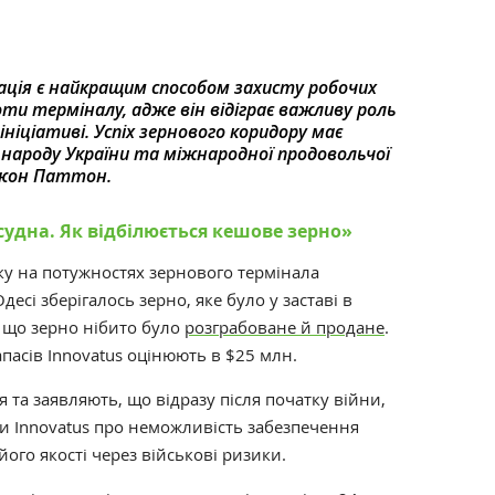
ація є найкращим способом захисту робочих
оти терміналу, адже він відіграє важливу роль
ініціативі. Успіх зернового коридору має
 народу України та міжнародної продовольчої
Джон Паттон.
 судна. Як відбілюється кешове зерно»‎
ку на потужностях зернового термінала
десі зберігалось зерно, яке було у заставі в
, що зерно нібито було
розграбоване й продане
.
апасів Innovatus оцінюють в $25 млн.
та заявляють, що відразу після початку війни,
и Innovatus про неможливість забезпечення
ого якості через військові ризики.