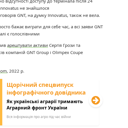
о відсутності доступу до термінала після 24
 Innovatus не знайшлося
оворів GNT, на думку Innovatus, також не вела.
осто бажає виграти для себе час, а всі заяви GNT
налі є голослівними
ішив
арештувати активи
Сергія Грози та
в компаній GNT Group і Olimpex Coupe
.com
, 2022 р.
Щорічний спецвипуск
інфографічного довідника
Як українські аграрії тримають
Аграрний фронт України
Вся інформація про агро під час війни