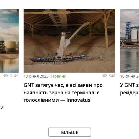
6149
548
19 січня 2023
Новини
18 січня 
GNT затягує час, а всі заяви про
У GNT 
наявність зерна на терміналі є
рейдер
голослівними — Innovatus
ми
БІЛЬШЕ