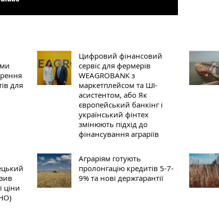
Цифровий фінансовий
іми
сервіс для фермерів
ирення
WEAGROBANK з
ів для
маркетплейсом та ШІ-
асистентом, або Як
європейський банкінг і
український фінтех
змінюють підхід до
фінансування аграріїв
Аграріям готують
ецький
пролонгацію кредитів 5-7-
изив
9% та нові держгарантії
і ціни
НО)