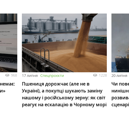
968
1228
17 липня
Спецпроєкти
20 липня
 немає:
Пшениця дорожчає (але не в
Чи пове
ли»
Україні), а покупці шукають заміну
нинішн
нашому і російському зерну: як світ
розвив
реагує на ескалацію в Чорному морі
сценар