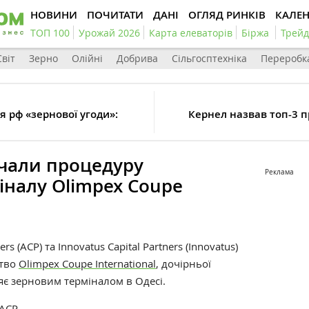
НОВИНИ
ПОЧИТАТИ
ДАНІ
ОГЛЯД РИНКІВ
КАЛЕ
ТОП 100
Урожай 2026
Карта елеваторів
Біржа
Трейд
Світ
Зерно
Олійні
Добрива
Сільгосптехніка
Переробк
рф «‎зернової угоди»‎:
Кернел назвав топ-3 п
чали процедуру
Реклама
іналу Olimpex Coupe
s (ACP) та Innovatus Capital Partners (Innovatus)
ство
Olimpex Coupe International
, дочірньої
ляє зерновим терміналом в Одесі.
ACP
.