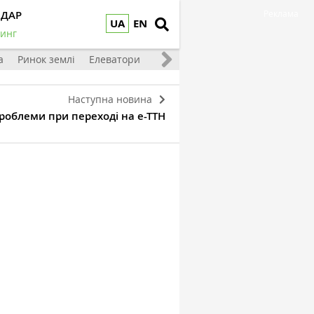
НДАР
Реклама
UA
EN
инг
а
Ринок землі
Елеватори
Тваринництво
Овочі та фрукт
Наступна новина
роблеми при переході на е-ТТН