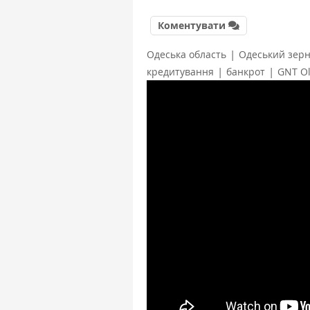
Коментувати
|
Одеська область
Одеський зерн
|
|
кредитування
банкрот
GNT Ol