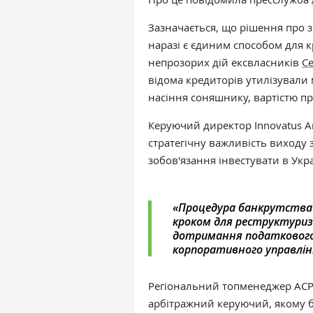
Зазначається, що рішення про з
наразі є єдиним способом для к
непрозорих дій ексвласників
Се
відома кредиторів утилізували 
насіння соняшнику, вартістю п
Керуючий директор Innovatus А
стратегічну важливість виходу з
зобов'язання інвестувати в Укра
«‎Процедура банкрутства 
кроком для реструктуриза
дотримання податкового
корпоративного управлін
Регіональний топменеджер ACP
арбітражний керуючий, якому бу