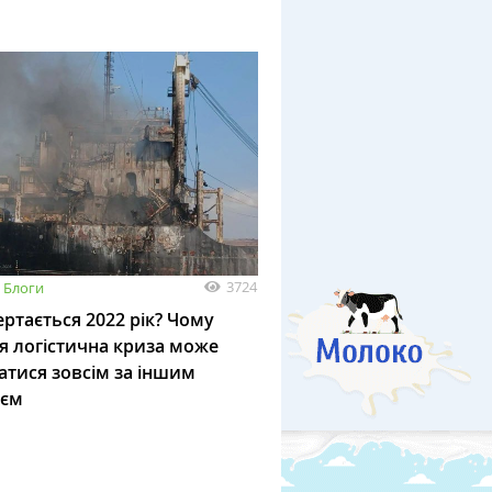
3724
Блоги
ртається 2022 рік? Чому
я логістична криза може
атися зовсім за іншим
ієм