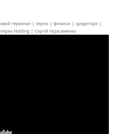
|
|
|
|
овий термінал
зерно
фінанси
кредитори
|
impex Holding
Сергій Герасименко