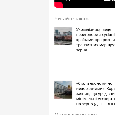
Читайте також
Укрзалізниця веде
переговори з сусідн
країнами про розш
транзитних маршрут
зерна
«Стали економічно
недосяжними». Кор
заявив, що уряд зн
мінімальні експортн
на зерно (ДОПОВНЕ
Матеріали по темі