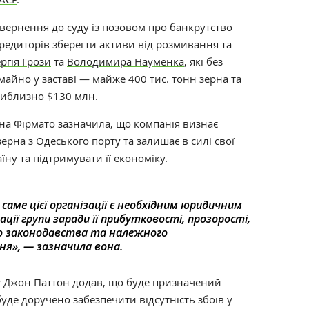
вернення до суду із позовом про банкрутство
редиторів зберегти активи від розмивання та
ргія Грози
та
Володимира Науменка
, які без
майно у заставі — майже 400 тис. тонн зерна та
риблизно $130 млн.
на Фірмато зазначила, що компанія визнає
ерна з Одеського порту та залишає в силі свої
їну та підтримувати її економіку.
саме цієї організації є необхідним юридичним
ції групи заради її прибутковості, прозорості,
 законодавства та належного
ня», — зазначила вона.
 Джон Паттон додав, що буде призначений
де доручено забезпечити відсутність збоїв у