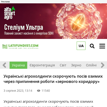
UA
to
m
Все
Україна
Євроінтеграція
Світ
Зерно
Олійні
До
Українські агрохолдинги скорочують посів озимих
через припинення роботи «зернового коридору»
3 серпня 2023, 13:14
11540
Українські агрохолдинги скорочують посів озимих