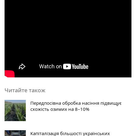
Читайте також
Передпосівна обробка насіння підвищує
схожість озимих на 8–10%
Капіталізація більшості українських