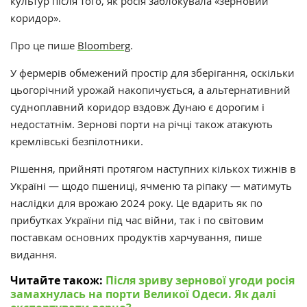
культур після того, як росія заблокувала «зерновий
коридор».
Про це пише
Bloomberg
.
У фермерів обмежений простір для зберігання, оскільки
цьогорічний урожай накопичується, а альтернативний
судноплавний коридор вздовж Дунаю є дорогим і
недостатнім. Зернові порти на річці також атакують
кремлівські безпілотники.
Рішення, прийняті протягом наступних кількох тижнів в
Україні — щодо пшениці, ячменю та ріпаку — матимуть
наслідки для врожаю 2024 року. Це вдарить як по
прибутках України під час війни, так і по світовим
поставкам основних продуктів харчування, пише
видання.
Читайте також:
Після зриву зернової угоди росія
замахнулась на порти Великої Одеси. Як далі