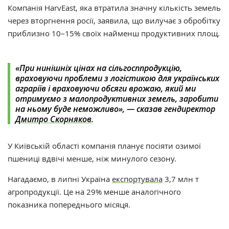
Компанія HarvEast, яка втратила значну кількість земель
через вторгнення росії, заявила, що вилучає з обробітку
приблизно 10–15% своїх найменш продуктивних площ.
«При нинішніх цінах на сільгосппродукцію,
враховуючи проблеми з логістикою для українських
аграріїв і враховуючи обсяги врожаю, який ми
отримуємо з малопродуктивних земель, заробити
на ньому буде неможливо», — сказав гендиректор
Дмитро Скорняков
.
У Київській області компанія планує посіяти озимої
пшениці вдвічі менше, ніж минулого сезону.
Нагадаємо, в
липні Україна
експортувала
3,7 млн т
агропродукції. Це на 29% менше аналогічного
показника попереднього місяця.