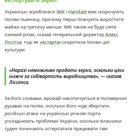
експортувати зерно?
Українські агробізнеси
IMК
і
HarvEast
вже скорочують
посіви пшениці, причому перші планують виростити
майже на третину менше. IMК також не буде сіяти
озимий ріпак, сказав генеральний директор
Алекс
Ліссітса
, тоді як
«Астарта»
скоротила посіви цієї
культури.
«Наразі неможливо продати зерно, оскільки ціни
нижчі за собівартість виробництва», — сказав
Ліссітса.
За його словами, врожай накопичується в полімерних
рукавах на полях, оскільки його ніде зберігати.
російські атаки на українські річкові порти
ускладнюють проблеми України, оскільки власники
суден починають остерігатися працювати там.