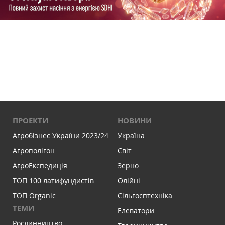
ПРОЕКТИ
НОВИНИ
Агробізнес України 2023/24
Україна
Агрополігон
Світ
АгроЕкспедиція
Зерно
ТОП 100 латифундистів
Олійні
ТОП Organic
Сільгосптехніка
ТЕМИ
Елеватори
Рослинництво