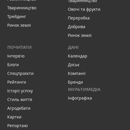
Тваринництво
Тваринництво
Овочі та фрукти
Трейдинг
Переробка
Ринок землі
Добрива
Ринок землі
ПОЧИТАТИ
ДАНІ
Інтервʼю
Календар
Блоги
Досьє
Спецпроєкти
Компанії
Рейтинги
Бренди
МУЛЬТИМЕДІА
Історії успіху
Інфографіка
Стиль життя
Агродебати
Картки
Репортажі