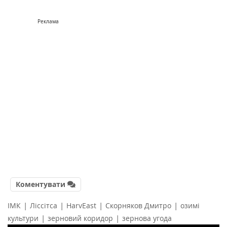
Реклама
Коментувати
|
|
|
|
ІМК
Ліссітса
HarvEast
Скорняков Дмитро
озимі
|
|
культури
зерновий коридор
зернова угода