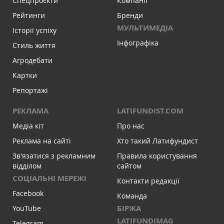
Спецпроєкти
Компанії
Рейтинги
Бренди
МУЛЬТИМЕДІА
Історії успіху
Інфографіка
Стиль життя
Агродебати
Картки
Репортажі
РЕКЛАМА
LATIFUNDIST.COM
Медіа кіт
Про нас
Реклама на сайті
Хто такий Латифундист
Зв'язатися з рекламним
Правила користування
відділом
сайтом
СОЦІАЛЬНІ МЕРЕЖІ
Контакти редакції
Facebook
Команда
БІРЖА
YouTube
LATIFUNDIMAG
Telegram