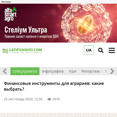
UA
to
m
логи
Спецпроєкти
Інфографіка
Ігри
Репортажі
Історії
Финансовые инструменты для аграриев: какие
выбрать?
25 листопада 2020, 12:30
2670