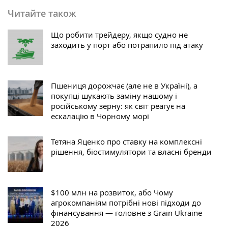
Читайте також
Що робити трейдеру, якщо судно не
заходить у порт або потрапило під атаку
Пшениця дорожчає (але не в Україні), а
покупці шукають заміну нашому і
російському зерну: як світ реагує на
ескалацію в Чорному морі
Тетяна Яценко про ставку на комплексні
рішення, біостимулятори та власні бренди
$100 млн на розвиток, або Чому
агрокомпаніям потрібні нові підходи до
фінансування — головне з Grain Ukraine
2026