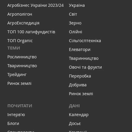
Агробізнес України 2023/24
Україна
Агрополігон
Світ
АгроЕкспедиція
Зерно
ТОП 100 латифундистів
Олійні
ТОП Organic
Сільгосптехніка
ТЕМИ
Елеватори
Рослинництво
Тваринництво
Тваринництво
Овочі та фрукти
Трейдинг
Переробка
Ринок землі
Добрива
Ринок землі
ПОЧИТАТИ
ДАНІ
Інтервʼю
Календар
Блоги
Досьє