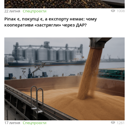
1008
22 липня
Спецпроєкти
Ріпак є, покупці є, а експорту немає: чому
кооперативи «застрягли» через ДАР?
1261
17 липня
Спецпроєкти