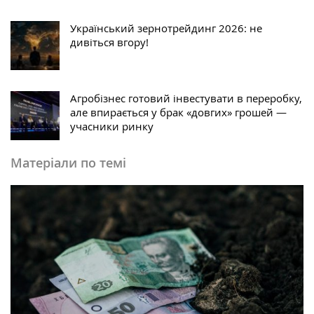
Український зернотрейдинг 2026: не
дивіться вгору!
Агробізнес готовий інвестувати в переробку,
але впирається у брак «довгих» грошей —
учасники ринку
Матеріали по темі