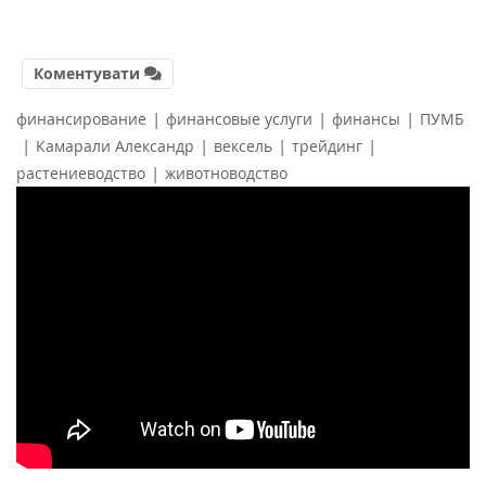
Коментувати
|
|
|
финансирование
финансовые услуги
финансы
ПУМБ
|
|
|
|
Камарали Александр
вексель
трейдинг
|
растениеводство
животноводство