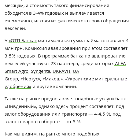
месяцам, а стоимость такого финансирования
обходится в 3-4% годовых и выплачивается
ежемесячно, исходя из фактического срока обращения
векселей.
У
«ОТП Банка»
минимальная сумма займа составляет 4
млн грн.
Комиссия авалирования при этом составляет
3-5% годовых.
В программах банка по авалированию
векселей участвуют 23 партнера, среди которых
ALFA
Smart Agro
,
Syngenta
,
UKRAVIT
,
UA
Group
,
«Нертус»
,
«Макош»
,
«Украинские минеральные
удобрения»
и другие компании.
Также на рынке предоставляет подобные услуги банк
«‎Пивденный»,
однако здесь процент с
оставляет: под
залог оборудования или транспорта — 4-4,5 %, под
залог товаров в обороте — от 5 %.
Как мы видим, на рынке много подобных