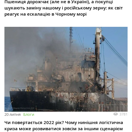
Пшениця дорожчає (але не в Україні), а покупці
шукають заміну нашому і російському зерну: як світ
реагує на ескалацію в Чорному морі
3781
20 липня
Блоги
Чи повертається 2022 рік? Чому нинішня логістична
криза може розвиватися зовсім за іншим сценарієм