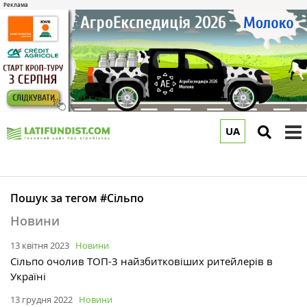
UA
to
m
Пошук за тегом #Сільпо
Новини
13 квітня 2023
Новини
Сільпо очолив ТОП-3 найзбитковіших ритейлерів в
Україні
13 грудня 2022
Новини