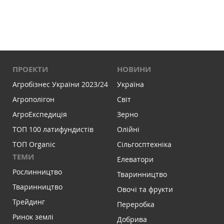
ПРОЕКТИ
НОВИНИ
Агробізнес України 2023/24
Україна
Агрополігон
Світ
АгроЕкспедиція
Зерно
ТОП 100 латифундистів
Олійні
ТОП Organic
Сільгосптехніка
ТЕМИ
Елеватори
Рослинництво
Тваринництво
Тваринництво
Овочі та фрукти
Трейдинг
Переробка
Ринок землі
Добрива