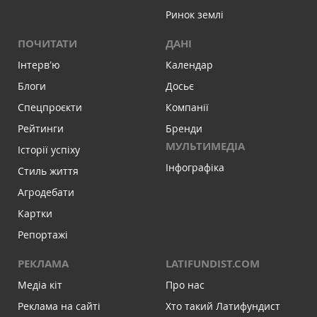
Ринок землі
ПОЧИТАТИ
ДАНІ
Інтервʼю
Календар
Блоги
Досьє
Спецпроєкти
Компанії
Рейтинги
Бренди
МУЛЬТИМЕДІА
Історії успіху
Інфографіка
Стиль життя
Агродебати
Картки
Репортажі
РЕКЛАМА
LATIFUNDIST.COM
Медіа кіт
Про нас
Реклама на сайті
Хто такий Латифундист