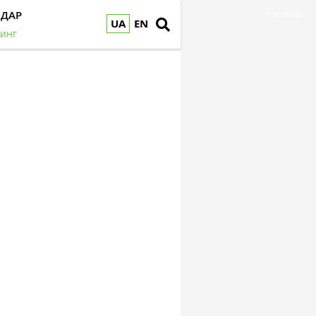
НДАР
Реклама
UA
EN
инг