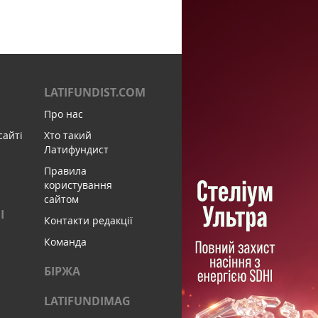
LATIFUNDIST.COM
Про нас
сайті
Хто такий
Латифундист
Правила
користування
сайтом
І
Контакти редакції
Команда
БІРЖА
LATIFUNDIMAG