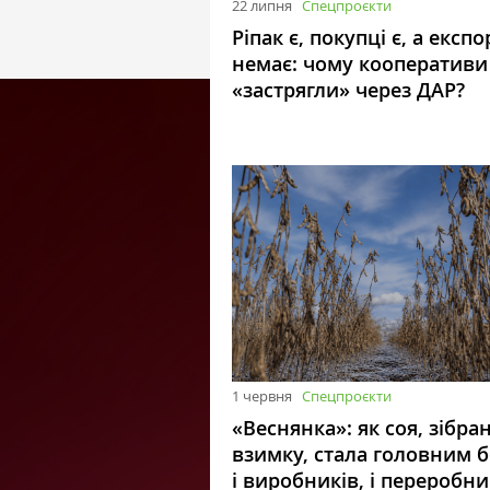
22 липня
Спецпроєкти
Ріпак є, покупці є, а експо
немає: чому кооперативи
«застрягли» через ДАР?
1 червня
Спецпроєкти
«Веснянка»: як соя, зібра
взимку, стала головним 
і виробників, і переробни