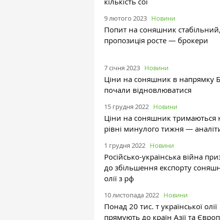
кількість сої
9 лютого 2023
Новини
Попит на соняшник стабільний
пропозиція росте — брокери
7 січня 2023
Новини
Ціни на соняшник в напрямку Б
почали відновлюватися
15 грудня 2022
Новини
Ціни на соняшник тримаються 
рівні минулого тижня — аналіт
1 грудня 2022
Новини
Російсько-українська війна при
до збільшення експорту соняш
олії з рф
10 листопада 2022
Новини
Понад 20 тис. т української олії
прямують до країн Азії та Євро