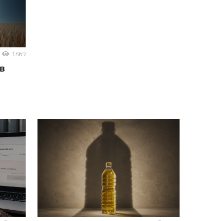
1869
 в