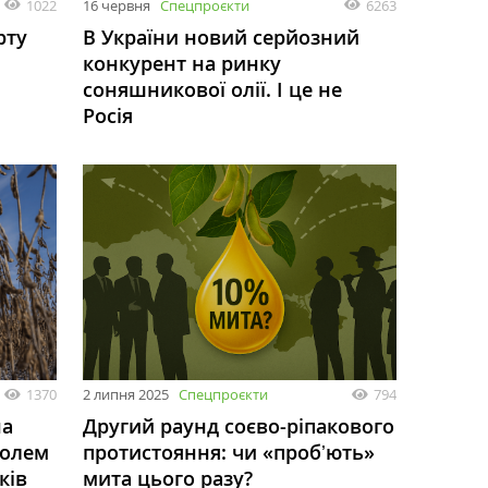
1022
16 червня
Спецпроєкти
6263
рту
В України новий серйозний
конкурент на ринку
соняшникової олії. І це не
Росія
1370
2 липня 2025
Спецпроєкти
794
на
Другий раунд соєво-ріпакового
болем
протистояння: чи «пробʼють»
ків
мита цього разу?