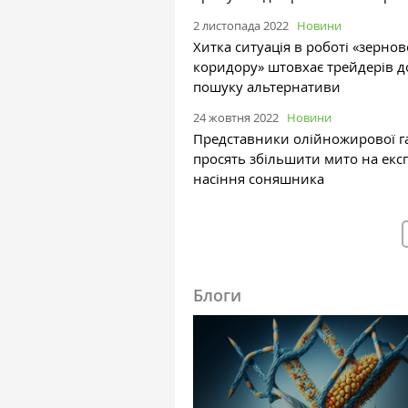
2 листопада 2022
Новини
Хитка ситуація в роботі «‎зернов
коридору» штовхає трейдерів д
пошуку альтернативи
24 жовтня 2022
Новини
Представники олійножирової га
просять збільшити мито на екс
насіння соняшника
Блоги