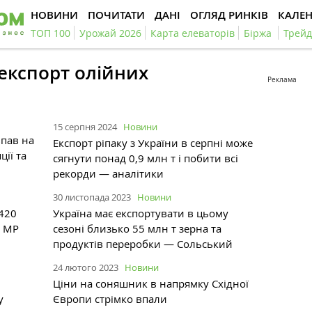
НОВИНИ
ПОЧИТАТИ
ДАНІ
ОГЛЯД РИНКІВ
КАЛЕ
ТОП 100
Урожай 2026
Карта елеваторів
Біржа
Трейд
експорт олійних
Реклама
15 серпня 2024
Новини
впав на
Експорт ріпаку з України в серпні може
ції та
сягнути понад 0,9 млн т і побити всі
рекорди — аналітики
30 листопада 2023
Новини
 420
Україна має експортувати в цьому
4 МР
сезоні близько 55 млн т зерна та
продуктів переробки — Сольський
24 лютого 2023
Новини
Ціни на соняшник в напрямку Східної
у
Європи стрімко впали