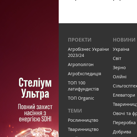
ПРОЕКТИ
НОВИНИ
Агробізнес України
Україна
2023/24
Світ
Агрополігон
Зерно
АгроЕкспедиція
Олійні
ТОП 100
Сільгоспте
латифундистів
Елеватори
ТОП Organic
Тваринниц
ТЕМИ
Овочі та ф
Рослинництво
Переробка
Тваринництво
Добрива