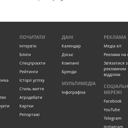
ПОЧИТАТИ
ДАНІ
РЕКЛАМА
Інтервʼю
Календар
Медіа кіт
Блоги
Досьє
Реклама на 
Спецпроєкти
Компанії
Зв'язатися з
рекламним
Рейтинги
Бренди
відділом
хніка
Історії успіху
МУЛЬТИМЕДІА
СОЦІАЛЬН
Стиль життя
МЕРЕЖІ
Інфографіка
тво
Агродебати
Facebook
рукти
Картки
YouTube
Репортажі
Telegram
Instagram