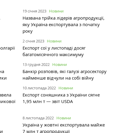
19 січня 2023
Новини
,
Названа трійка лідерів агропродукції,
яку Україна експортувала з початку
року
2 січня 2023
Новини
олгарії
Експорт сої у листопаді досяг
багатомісячного максимуму
13 грудня 2022
Новини
на
Банкір розповів, які галузі агросектору
ики
найменше відчули на собі війну
10 листопада 2022
Новини
звела
Експорт соняшника з України сягне
никової
1,95 млн т — звіт USDA
8 листопада 2022
Новини
Україна у жовтні експортувала майже
пи
7 млн т агропродукції