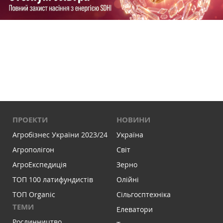
ПРОЕКТИ
НОВИНИ
Агробізнес України 2023/24
Україна
Агрополігон
Світ
АгроЕкспедиція
Зерно
ТОП 100 латифундистів
Олійні
ТОП Organic
Сільгосптехніка
ТЕМИ
Елеватори
Рослинництво