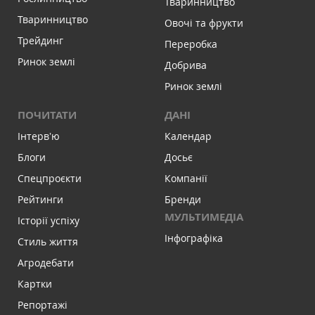
Тваринництво
Тваринництво
Овочі та фрукти
Трейдинг
Переробка
Ринок землі
Добрива
Ринок землі
ПОЧИТАТИ
ДАНІ
Інтервʼю
Календар
Блоги
Досьє
Спецпроєкти
Компанії
Рейтинги
Бренди
МУЛЬТИМЕДІА
Історії успіху
Інфографіка
Стиль життя
Агродебати
Картки
Репортажі