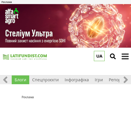
UA
to
m
Відео
Блоги
Спецпроєкти
Інфографіка
Ігри
Репортажі
Реклама