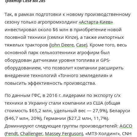
Трактор Case MX 285
Так, в рамках подготовки к новому производственному
сезону только агропромхолдинг
«Астарта-Киев»
инвестировал около $6 млн в приобретение новой
посевной техники (сеялки Kinze), а также импортных
тяжелых тракторов (
John Deere
,
Case
). Кроме того, весь
основной парк сельхозтехники агрофирм был
оборудован датчиками уровня топлива и GPS-
оборудованием, что позволит компании расширить
внедрение технологий «Точного земледелия» и
повысить эффективность производства.
По данным ГФС, в 2016 г. лидерами по экспорту с/х
техники в Украину стали компании из США (общая
стоимость $65,2 млн, удельный вес — 27,9%), Беларуси
($46,7 млн, 20%), Германии ($27,2 млн, 11,7%).
Доминируют следующие группы производителей:
AGCO
(
Fendt
,
Challenger
,
Massey Ferguson
), «МТЗ-Холдинг», CNH