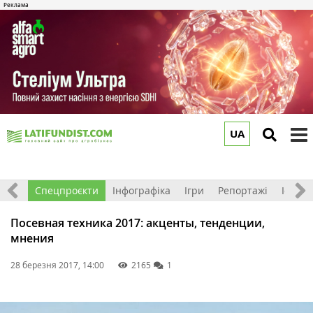
UA
to
m
логи
Спецпроєкти
Інфографіка
Ігри
Репортажі
Історії
Посевная техника 2017: акценты, тенденции,
мнения
28 березня 2017, 14:00
2165
1