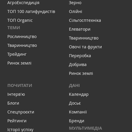
АгроЕкспедиція
Зерно
ТОП 100 латифундистів
Олійні
ТОП Organic
Сільгосптехніка
ТЕМИ
Елеватори
Рослинництво
Тваринництво
Тваринництво
Овочі та фрукти
Трейдинг
Переробка
Ринок землі
Добрива
Ринок землі
ПОЧИТАТИ
ДАНІ
Інтервʼю
Календар
Блоги
Досьє
Спецпроєкти
Компанії
Рейтинги
Бренди
МУЛЬТИМЕДІА
Історії успіху