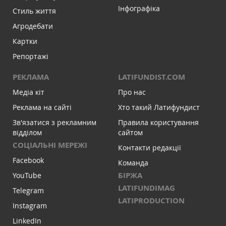
Інфографіка
Стиль життя
Агродебати
Картки
Репортажі
РЕКЛАМА
LATIFUNDIST.COM
Медіа кіт
Про нас
Реклама на сайті
Хто такий Латифундист
Зв'язатися з рекламним
Правила користування
відділом
сайтом
СОЦІАЛЬНІ МЕРЕЖІ
Контакти редакції
Facebook
Команда
БІРЖА
YouTube
LATIFUNDIMAG
Telegram
LATIPRODUCTION
Instagram
LinkedIn