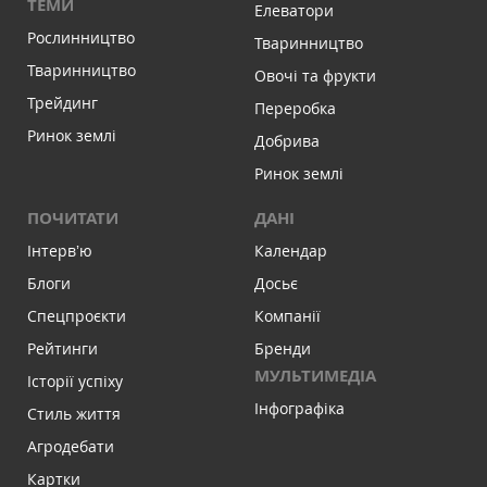
ТЕМИ
Елеватори
Рослинництво
Тваринництво
Тваринництво
Овочі та фрукти
Трейдинг
Переробка
Ринок землі
Добрива
Ринок землі
ПОЧИТАТИ
ДАНІ
Інтервʼю
Календар
Блоги
Досьє
Спецпроєкти
Компанії
Рейтинги
Бренди
МУЛЬТИМЕДІА
Історії успіху
Інфографіка
Стиль життя
Агродебати
Картки