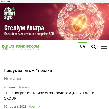
UA
to
m
Пошук за тегом #позика
Новини
26 січня
Новини
ЄБРР покриє 60% ризику за кредитом для YEDNIST’
GROUP
16 червня 2023
Новини