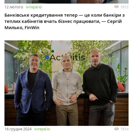
12 лютого
Інтервʼю
1612
Банківське кредитування тепер — це коли банкіри з
теплих кабінетів вчать бізнес працювати, — Сергій
Милько, FinWin
16 грудня 2024
Інтервʼю
1814