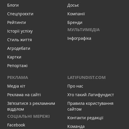
Блоги
Досьє
Спецпроєкти
Компанії
Рейтинги
Бренди
МУЛЬТИМЕДІА
Історії успіху
Інфографіка
Стиль життя
Агродебати
Картки
Репортажі
РЕКЛАМА
LATIFUNDIST.COM
Медіа кіт
Про нас
Реклама на сайті
Хто такий Латифундист
Зв'язатися з рекламним
Правила користування
відділом
сайтом
СОЦІАЛЬНІ МЕРЕЖІ
Контакти редакції
Facebook
Команда