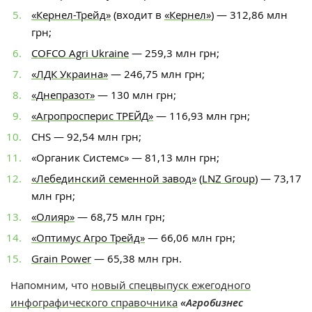
«Кернел-Трейд»
(входит в
«Кернел»
) — 312,86 млн
грн;
COFCO Agri Ukraine
— 259,3 млн грн;
«ЛДК Украина»
— 246,75 млн грн;
«Днепразот»
— 130 млн грн;
«Агропросперис ТРЕЙД»
— 116,93 млн грн;
CHS — 92,54 млн грн;
«Органик Системс» — 81,13 млн грн;
«Лебединский семенной завод»
(
LNZ Group
) — 73,17
млн грн;
«Олияр»
— 68,75 млн грн;
«Оптимус Агро Трейд»
— 66,06 млн грн;
Grain Power
— 65,38 млн грн.
Напомним, что
новый спецвыпуск ежегодного
инфографического справочника
«Агробизнес