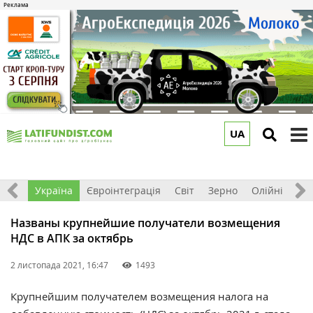
UA
to
m
Все
Україна
Євроінтеграція
Світ
Зерно
Олійні
До
Названы крупнейшие получатели возмещения
НДС в АПК за октябрь
2 листопада 2021, 16:47
1493
Крупнейшим получателем возмещения налога на