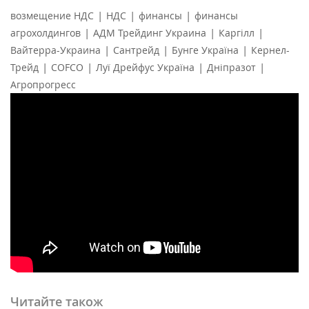
|
|
|
возмещение НДС
НДС
финансы
финансы
|
|
|
агрохолдингов
АДМ Трейдинг Украина
Каргілл
|
|
|
Вайтерра-Украина
Сантрейд
Бунге Україна
Кернел-
|
|
|
|
Трейд
COFCO
Луї Дрейфус Україна
Дніпразот
Агропрогресс
Читайте також