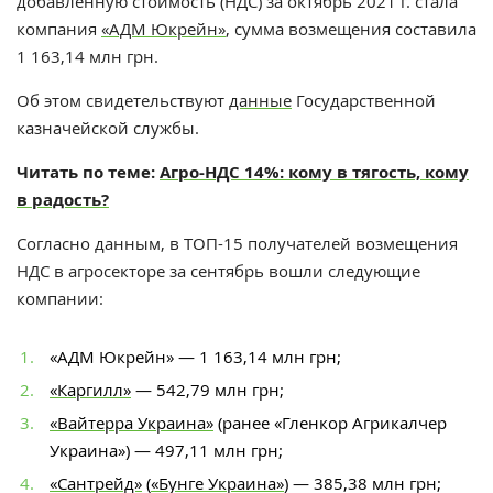
добавленную стоимость (НДС) за октябрь 2021 г. стала
компания
«АДМ Юкрейн»
, сумма возмещения составила
1 163,14 млн грн.
Об этом свидетельствуют
данные
Государственной
казначейской службы.
Читать по теме:
Агро-НДС 14%: кому в тягость, кому
в радость?
Согласно данным, в ТОП-15 получателей возмещения
НДС в агросекторе за сентябрь вошли следующие
компании:
«АДМ Юкрейн» — 1 163,14 млн грн;
«Каргилл»
— 542,79 млн грн;
«Вайтерра Украина»
(ранее «Гленкор Агрикалчер
Украина») — 497,11 млн грн;
«Сантрейд»
(
«Бунге Украина»
) — 385,38 млн грн;