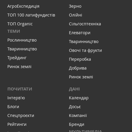
АгроЕкспедиція
Зерно
ТОП 100 латифундистів
Олійні
ТОП Organic
Сільгосптехніка
ТЕМИ
Елеватори
Рослинництво
Тваринництво
Тваринництво
Овочі та фрукти
Трейдинг
Переробка
Ринок землі
Добрива
Ринок землі
ПОЧИТАТИ
ДАНІ
Інтервʼю
Календар
Блоги
Досьє
Спецпроєкти
Компанії
Рейтинги
Бренди
МУЛЬТИМЕДІА