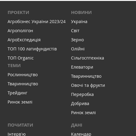
ПРОЕКТИ
НОВИНИ
Агробізнес України 2023/24
Україна
Агрополігон
Світ
АгроЕкспедиція
Зерно
ТОП 100 латифундистів
Олійні
ТОП Organic
Сільгосптехніка
ТЕМИ
Елеватори
Рослинництво
Тваринництво
Тваринництво
Овочі та фрукти
Трейдинг
Переробка
Ринок землі
Добрива
Ринок землі
ПОЧИТАТИ
ДАНІ
Інтервʼю
Календар