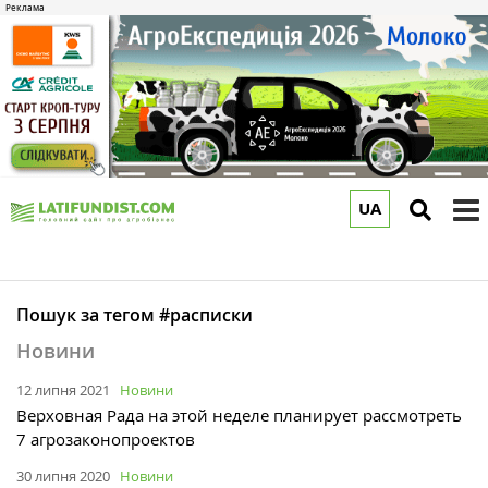
UA
to
m
Пошук за тегом #расписки
Новини
12 липня 2021
Новини
Верховная Рада на этой неделе планирует рассмотреть
7 агрозаконопроектов
30 липня 2020
Новини