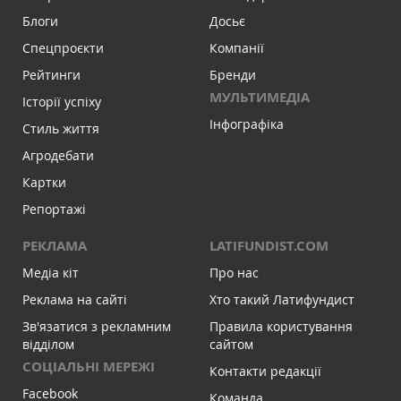
Блоги
Досьє
Спецпроєкти
Компанії
Рейтинги
Бренди
МУЛЬТИМЕДІА
Історії успіху
Інфографіка
Стиль життя
Агродебати
Картки
Репортажі
РЕКЛАМА
LATIFUNDIST.COM
Медіа кіт
Про нас
Реклама на сайті
Хто такий Латифундист
Зв'язатися з рекламним
Правила користування
відділом
сайтом
СОЦІАЛЬНІ МЕРЕЖІ
Контакти редакції
Facebook
Команда