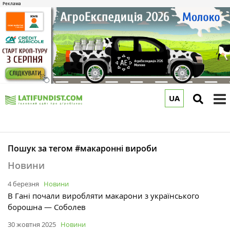
UA
to
m
Пошук за тегом #макаронні вироби
Новини
4 березня
Новини
В Гані почали виробляти макарони з українського
борошна — Соболев
30 жовтня 2025
Новини