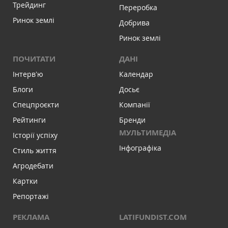
Трейдинг
Переробка
Ринок землі
Добрива
Ринок землі
ПОЧИТАТИ
ДАНІ
Інтервʼю
Календар
Блоги
Досьє
Спецпроєкти
Компанії
Рейтинги
Бренди
МУЛЬТИМЕДІА
Історії успіху
Інфографіка
Стиль життя
Агродебати
Картки
Репортажі
РЕКЛАМА
LATIFUNDIST.COM