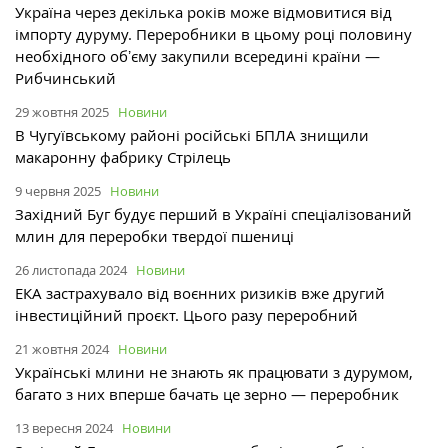
Україна через декілька років може відмовитися від
імпорту дуруму. Переробники в цьому році половину
необхідного обʼєму закупили всередині країни —
Рибчинський
29 жовтня 2025
Новини
В Чугуївському районі російські БПЛА знищили
макаронну фабрику Стрілець
9 червня 2025
Новини
Західний Буг будує перший в Україні спеціалізований
млин для переробки твердої пшениці
26 листопада 2024
Новини
ЕКА застрахувало від воєнних ризиків вже другий
інвестиційний проєкт. Цього разу переробний
21 жовтня 2024
Новини
Українські млини не знають як працювати з дурумом,
багато з них вперше бачать це зерно — переробник
13 вересня 2024
Новини