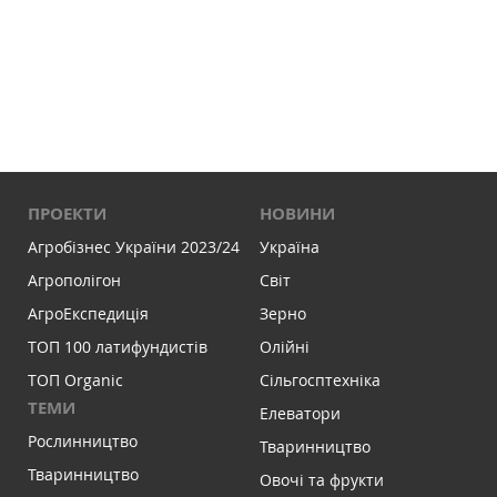
ПРОЕКТИ
НОВИНИ
Агробізнес України 2023/24
Україна
Агрополігон
Світ
АгроЕкспедиція
Зерно
ТОП 100 латифундистів
Олійні
ТОП Organic
Сільгосптехніка
ТЕМИ
Елеватори
Рослинництво
Тваринництво
Тваринництво
Овочі та фрукти