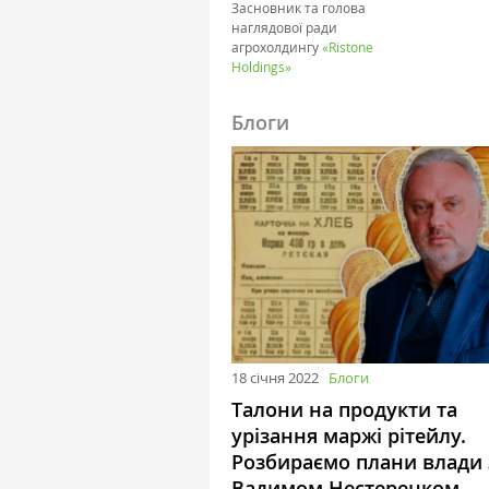
Засновник та голова
наглядової ради
агрохолдингу
«Ristone
Holdings»
Блоги
18 січня 2022
Блоги
Талони на продукти та
урізання маржі рітейлу.
Розбираємо плани влади 
Вадимом Нестеренком,