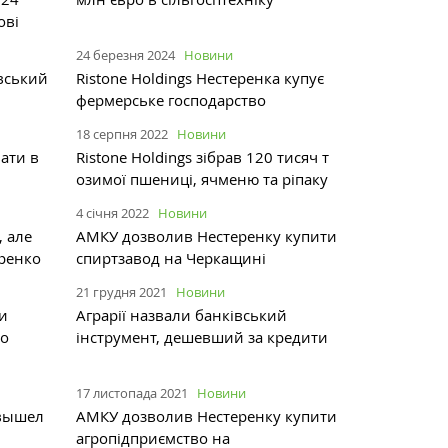
ові
24 березня 2024
Новини
івський
Ristone Holdings Нестеренка купує
фермерське господарство
18 серпня 2022
Новини
вати в
Ristone Holdings зібрав 120 тисяч т
озимої пшениці, ячменю та ріпаку
4 січня 2022
Новини
, але
АМКУ дозволив Нестеренку купити
еренко
спиртзавод на Черкащині
21 грудня 2021
Новини
ти
Аграрії назвали банківський
но
інструмент, дешевший за кредити
17 листопада 2021
Новини
 вышел
АМКУ дозволив Нестеренку купити
агропідприємство на