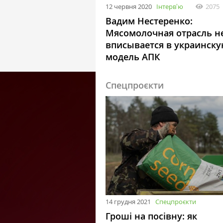
12 червня 2020
Інтервʼю
2075
Вадим Нестеренко:
Мясомолочная отрасль н
вписывается в украинск
модель АПК
Спецпроєкти
14 грудня 2021
Спецпроєкти
Гроші на посівну: як