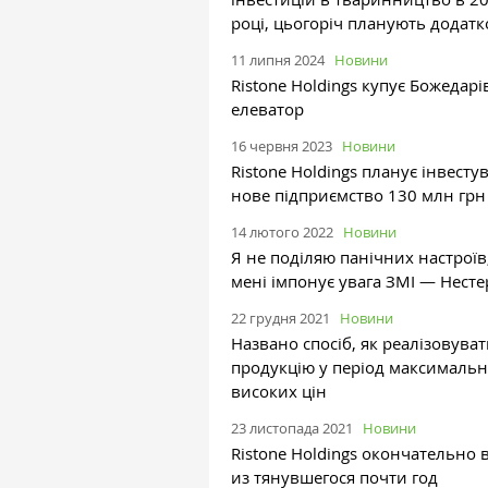
році, цьогоріч планують додатк
11 липня 2024
Новини
Ristone Holdings купує Божедар
елеватор
16 червня 2023
Новини
Ristone Holdings планує інвесту
нове підприємство 130 млн грн
14 лютого 2022
Новини
Я не поділяю панічних настроїв
мені імпонує увага ЗМІ — Нест
22 грудня 2021
Новини
Названо спосіб, як реалізовува
продукцію у період максималь
високих цін
23 листопада 2021
Новини
Ristone Holdings окончательно
из тянувшегося почти год