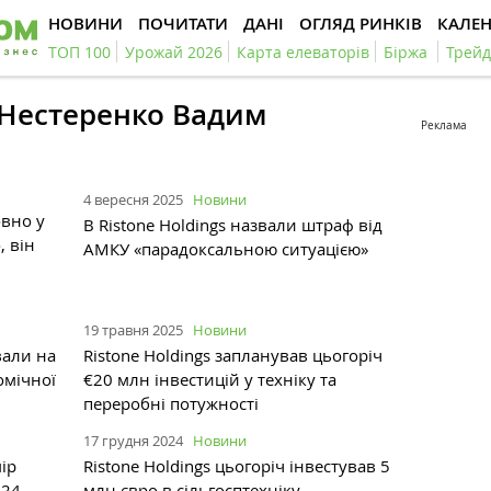
НОВИНИ
ПОЧИТАТИ
ДАНІ
ОГЛЯД РИНКІВ
КАЛЕ
ТОП 100
Урожай 2026
Карта елеваторів
Біржа
Трейд
#Нестеренко Вадим
Реклама
4 вересня 2025
Новини
овно у
В Ristone Holdings назвали штраф від
, він
АМКУ «парадоксальною ситуацією»
19 травня 2025
Новини
вали на
Ristone Holdings запланував цьогоріч
омічної
€20 млн інвестицій у техніку та
переробні потужності
17 грудня 2024
Новини
ір
Ristone Holdings цьогоріч інвестував 5
024
млн євро в сільгосптехніку