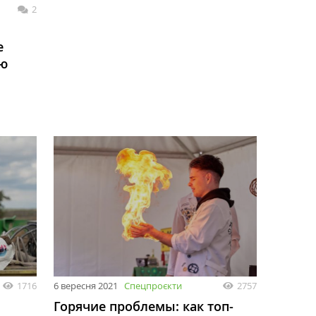
2
е
ую
1716
6 вересня 2021
Спецпроєкти
2757
Горячие проблемы: как топ-