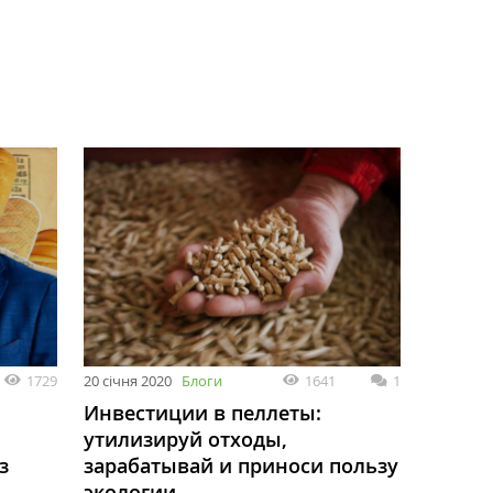
1729
20 січня 2020
Блоги
1641
1
Инвестиции в пеллеты:
утилизируй отходы,
з
зарабатывай и приноси пользу
экологии