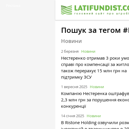
Реклама
Пошук за тегом 
Новини
2 березня
Новини
Нестеренко отримав 3 роки ум
справі про компенсації за житло
також перерахує 15 млн грн на
підтримку ЗСУ
1 вересня 2025
Новини
Компанію Нестеренка оштрафу
2,3 млн грн за порушення екон
конкуренції
14 січня 2025
Новини
В Ristone Holding озвучили розм
інвестицій в тваринництво в 2