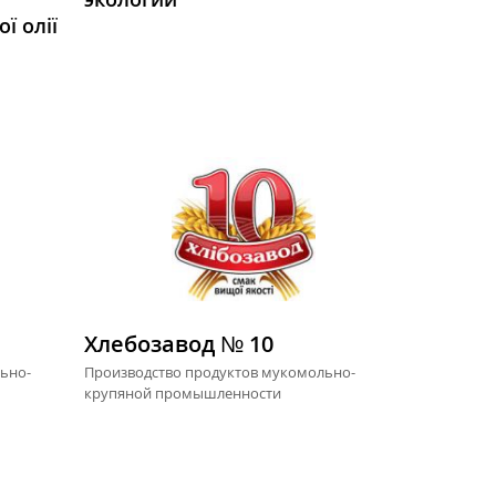
ї олії
Хлебозавод № 10
ьно-
Производство продуктов мукомольно-
крупяной промышленности