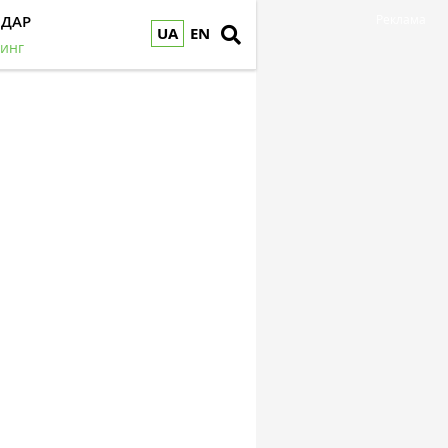
НДАР
Реклама
UA
EN
инг