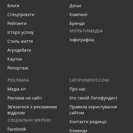
Блоги
Досьє
Спецпроєкти
Компанії
Рейтинги
Бренди
МУЛЬТИМЕДІА
Історії успіху
Інфографіка
Стиль життя
Агродебати
Картки
Репортажі
РЕКЛАМА
LATIFUNDIST.COM
Медіа кіт
Про нас
Реклама на сайті
Хто такий Латифундист
Зв'язатися з рекламним
Правила користування
відділом
сайтом
СОЦІАЛЬНІ МЕРЕЖІ
Контакти редакції
Facebook
Команда