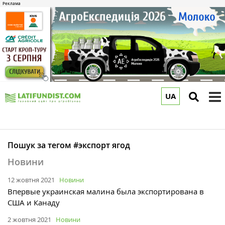
UA
to
m
Пошук за тегом #экспорт ягод
Новини
12 жовтня 2021
Новини
Впервые украинская малина была экспортирована в
США и Канаду
2 жовтня 2021
Новини