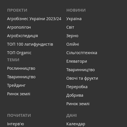
ПРОЕКТИ
НОВИНИ
Агробізнес України 2023/24
Україна
Агрополігон
Світ
АгроЕкспедиція
Зерно
ТОП 100 латифундистів
Олійні
ТОП Organic
Сільгосптехніка
ТЕМИ
Елеватори
Рослинництво
Тваринництво
Тваринництво
Овочі та фрукти
Трейдинг
Переробка
Ринок землі
Добрива
Ринок землі
ПОЧИТАТИ
ДАНІ
Інтервʼю
Календар