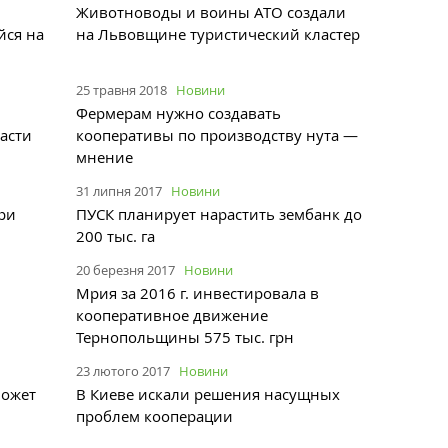
Животноводы и воины АТО создали
йся на
на Львовщине туристический кластер
25 травня 2018
Новини
Фермерам нужно создавать
асти
кооперативы по производству нута —
мнение
31 липня 2017
Новини
три
ПУСК планирует нарастить зембанк до
200 тыс. га
20 березня 2017
Новини
Мрия за 2016 г. инвестировала в
кооперативное движение
Тернопольщины 575 тыс. грн
23 лютого 2017
Новини
может
В Киеве искали решения насущных
проблем кооперации