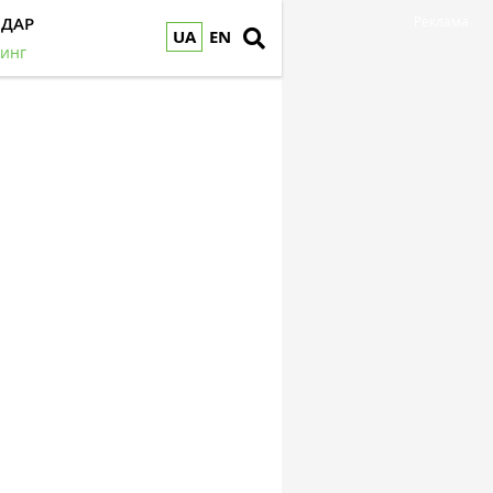
НДАР
Реклама
UA
EN
инг