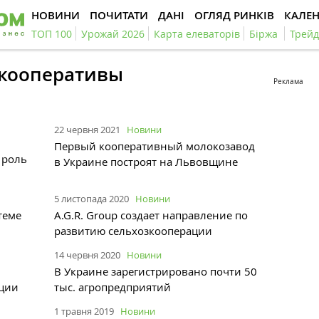
НОВИНИ
ПОЧИТАТИ
ДАНІ
ОГЛЯД РИНКІВ
КАЛЕ
ТОП 100
Урожай 2026
Карта елеваторів
Біржа
Трейд
#кооперативы
Реклама
22 червня 2021
Новини
Первый кооперативный молокозавод
 роль
в Украине построят на Львовщине
5 листопада 2020
Новини
теме
A.G.R. Group создает направление по
развитию сельхозкооперации
14 червня 2020
Новини
В Украине зарегистрировано почти 50
ации
тыс. агропредприятий
1 травня 2019
Новини