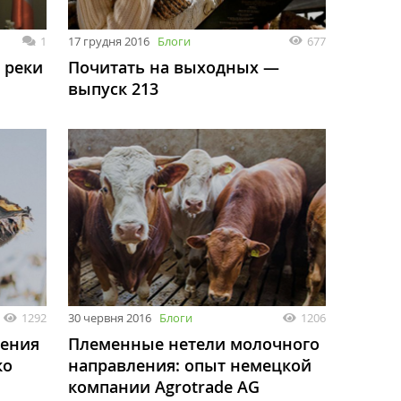
1
17 грудня 2016
Блоги
677
 реки
Почитать на выходных —
выпуск 213
1292
30 червня 2016
Блоги
1206
ения
Племенные нетели молочного
ко
направления: опыт немецкой
компании Agrotrade AG