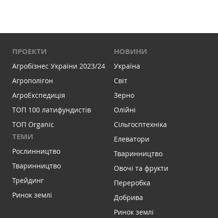
ПРОЕКТИ
НОВИНИ
Агробізнес України 2023/24
Україна
Агрополігон
Світ
АгроЕкспедиція
Зерно
ТОП 100 латифундистів
Олійні
ТОП Organic
Сільгосптехніка
ТЕМИ
Елеватори
Рослинництво
Тваринництво
Тваринництво
Овочі та фрукти
Трейдинг
Переробка
Ринок землі
Добрива
Ринок землі