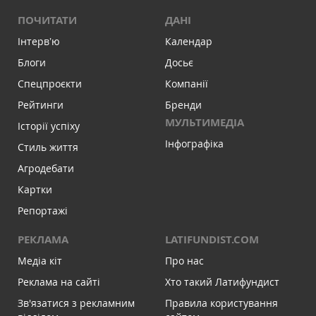
ПОЧИТАТИ
ДАНІ
Інтервʼю
Календар
Блоги
Досьє
Спецпроєкти
Компанії
Рейтинги
Бренди
МУЛЬТИМЕДІА
Історії успіху
Інфографіка
Стиль життя
Агродебати
Картки
Репортажі
РЕКЛАМА
LATIFUNDIST.COM
Медіа кіт
Про нас
Реклама на сайті
Хто такий Латифундист
Зв'язатися з рекламним
Правила користування