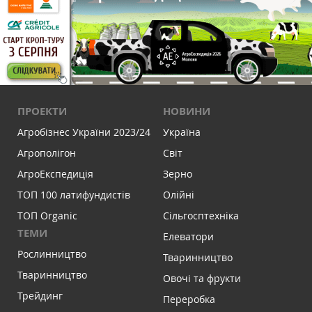
ПРОЕКТИ
НОВИНИ
Агробізнес України 2023/24
Україна
Агрополігон
Світ
АгроЕкспедиція
Зерно
ТОП 100 латифундистів
Олійні
ТОП Organic
Сільгосптехніка
ТЕМИ
Елеватори
Рослинництво
Тваринництво
Тваринництво
Овочі та фрукти
Трейдинг
Переробка