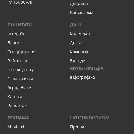
Ринок землі
Добрива
Ринок землі
ПОЧИТАТИ
ДАНІ
Інтервʼю
Календар
Блоги
Досьє
Спецпроєкти
Компанії
Рейтинги
Бренди
МУЛЬТИМЕДІА
Історії успіху
Інфографіка
Стиль життя
Агродебати
Картки
Репортажі
РЕКЛАМА
LATIFUNDIST.COM
Медіа кіт
Про нас