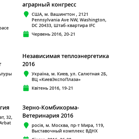
аграрный конгресс
США, м. Вашингтон , 2121
Pennsylvania Ave NW, Washington,
DC 20433, Штаб-квартира IFC
pace
Червень 2016, 20-21
Независимая теплоэнергетика
т
2016
льтуры
Україна, м. Киев, ул. Салютная 2Б,
ВЦ «КиевЭкспоПлаза»
Квітень 2016, 19-21
ргия
Зерно-Комбикорма-
Ветеринария 2016
т, 32,
Arbat
росія, м. Москва, пр-т Мира, 119,
Выставочный комплекс ВДНХ