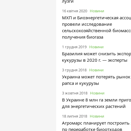
лузги
16 квітня 2020
Новини
МХП и Биоэнергетическая ассо
провели исследование
сельскохозяйственной биомасс
получения биогаза
1 грудня 2019
Новини
Бразилия может снизить экспор
кукурузы в 2020 г. — эксперты
3 грудня 2018
Новини
Украина может потерять рынок
рапса и кукурузы
3 жовтня 2018
Новини
В Украине 8 млн га земли приг
для энергетических растений
18 липня 2018
Новини
Агромарс планирует построить
по переработке биоотходов