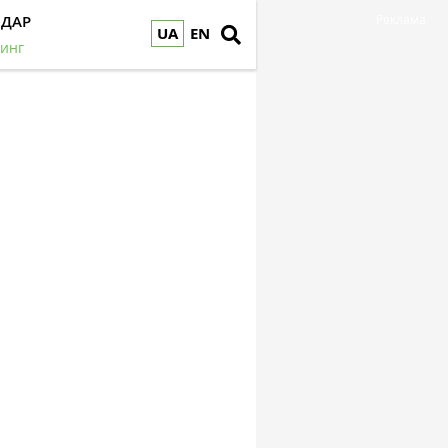
НДАР
Реклама
UA
EN
инг