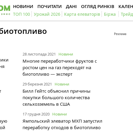
НОВИНИ
ПОЧИТАТИ
ДАНІ
ОГЛЯД РИНКІВ
КАЛЕ
ТОП 100
Урожай 2026
Карта елеваторів
Біржа
Трейд
#биотопливо
Реклама
28 листопада 2021
Новини
тики
Многие переработчики фруктов с
ня
ростом цен на газ переходят на
биотопливо — эксперт
29 березня 2021
Новини
т
Билл Гейтс объяснил причины
покупки большого количества
сельхозземель в США
17 грудня 2020
Новини
вую
Ямпольский элеватор МХП запустил
ной
переработку отходов в биотопливо