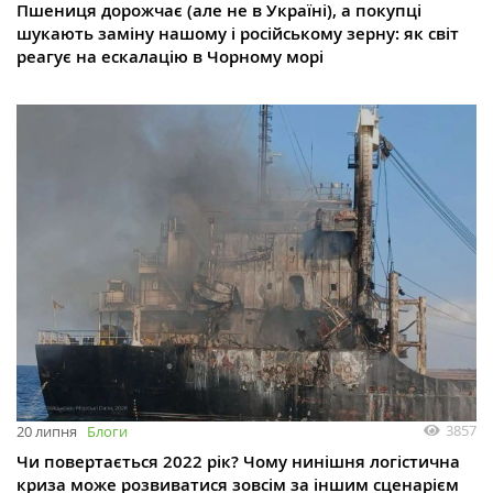
Пшениця дорожчає (але не в Україні), а покупці
шукають заміну нашому і російському зерну: як світ
реагує на ескалацію в Чорному морі
3857
20 липня
Блоги
Чи повертається 2022 рік? Чому нинішня логістична
криза може розвиватися зовсім за іншим сценарієм