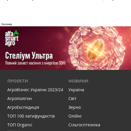
ПРОЕКТИ
НОВИНИ
Агробізнес України 2023/24
Україна
Агрополігон
Світ
АгроЕкспедиція
Зерно
ТОП 100 латифундистів
Олійні
ТОП Organic
Сільгосптехніка