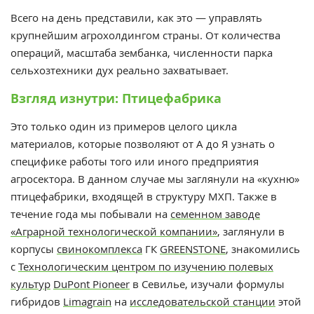
Всего на день представили, как это — управлять
крупнейшим агрохолдингом страны. От количества
операций, масштаба зембанка, численности парка
сельхозтехники дух реально захватывает.
Взгляд изнутри: Птицефабрика
Это только один из примеров целого цикла
материалов, которые позволяют от А до Я узнать о
специфике работы того или иного предприятия
агросектора. В данном случае мы заглянули на «кухню»
птицефабрики, входящей в структуру МХП. Также в
течение года мы побывали на
семенном заводе
«Аграрной технологической компании»
, заглянули в
корпусы
свинокомплекса
ГК
GREENSTONE
, знакомились
с
Технологическим центром по изучению полевых
культур
DuPont Pioneer
в Севилье, изучали формулы
гибридов
Limagrain
на
исследовательской станции
этой