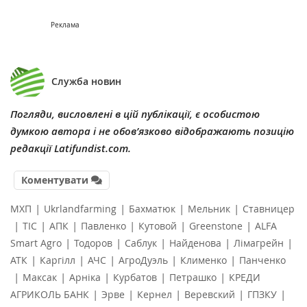
Реклама
Служба новин
Погляди, висловлені в цій публікації, є особистою
думкою автора і не обов’язково відображають позицію
редакції Latifundist.com.
Коментувати
|
|
|
|
МХП
Ukrlandfarming
Бахматюк
Мельник
Ставницер
|
|
|
|
|
|
ТІС
АПК
Павленко
Кутовой
Greenstone
ALFA
|
|
|
|
|
Smart Agro
Тодоров
Саблук
Найденова
Лімагрейн
|
|
|
|
|
АТК
Каргілл
АЧС
АгроДуэль
Клименко
Панченко
|
|
|
|
|
Максак
Арніка
Курбатов
Петрашко
КРЕДИ
|
|
|
|
|
АГРИКОЛЬ БАНК
Эрве
Кернел
Веревский
ГПЗКУ