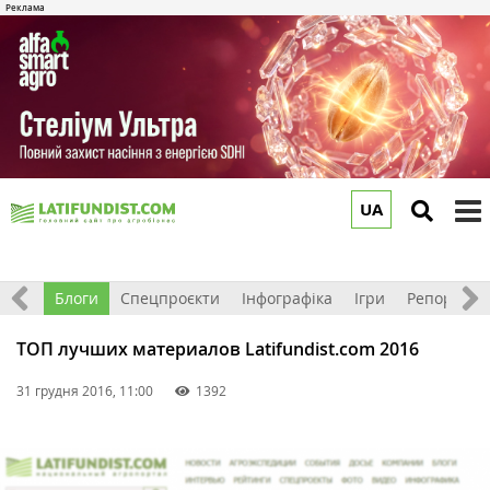
UA
to
m
Відео
Блоги
Спецпроєкти
Інфографіка
Ігри
Репортажі
ТОП лучших материалов Latifundist.com 2016
31 грудня 2016, 11:00
1392