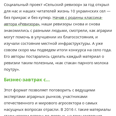
Социальный проект «Сельский ревизор» за год открыл
для нас и наших читателей жизнь 10 украинских сел —
без прикрас и без купюр.
Начав с родины классика-
автора «Ревизора»
, наши ревизоры снова и снова
знакомились с разными людьми, смотрели, как аграрии
могут помочь в улучшении их благосостояния, и
изучали состояние местной инфраструктуры. А уже
совсем скоро мы подведем итоги конкурса на село года.
Его авторы постарались сделать каждый материал о
ревизии таким полезным, «как стакан парного молока
поутру».
Бизнес-завтрак с…
Этот формат позволяет поговорить с ведущими
экспертами аграрных рынков, участниками
отечественного и мирового агросектора о самых
насущных вопросах отрасли. В 2016 г. такие материалы
стали итогом встреч: во-первых,
на тему состояния