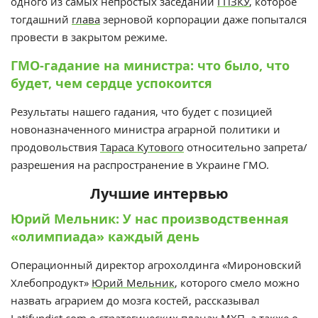
одного из самых непростых заседаний
ГПЗКУ
, которое
тогдашний
глава
зерновой корпорации даже попытался
провести в закрытом режиме.
ГМО-гадание на министра: что было, что
будет, чем сердце успокоится
Результаты нашего гадания, что будет с позицией
новоназначенного министра аграрной политики и
продовольствия
Тараса Кутового
относительно запрета/
разрешения на распространение в Украине ГМО.
Лучшие интервью
Юрий Мельник: У нас производственная
«олимпиада» каждый день
Операционный директор агрохолдинга «Мироновский
Хлебопродукт»
Юрий Мельник
, которого смело можно
назвать аграрием до мозга костей, рассказывал
Latifundist.com о стратегических планах МХП, а также о