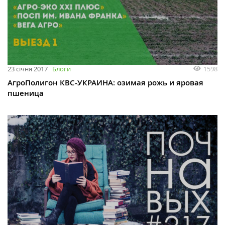
1598
23 січня 2017
Блоги
АгроПолигон КВС-УКРАИНА: озимая рожь и яровая
пшеница