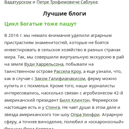
Вадатурском
и
Петре Трофимовиче Саблуке
.
Лучшие блоги
Цикл Богатые тоже пашут
В 2016 г. мы немало внимания уделили аграрным
пристрастиям знаменитостей, которые не боятся
инвестировать в сельское хозяйство в разных странах
мира. Так, мы совершили виртуальную экскурсию в рай
на земле
Вуди Харрельсона
, побывали на
таинственном острове
Рассела Кроу
, а еще узнали, что,
как в случае с
Заком Галифианакисом
, ферму можно
купить и с похмелья. Кроме того, наши журналисты
интересовались, насколько связан с агробизнесом 42-й
американский президент
Билл Клинтон
. Фермерское
настоящее есть и у
Стинга
. Не чает души в этом деле и
звезда американского ток-шоу
Опра Уинфри
. Аграрную
сферу, а точнее виноделие, полюбил и «оскароносный»
Фрэнсис Форд Коппола
.