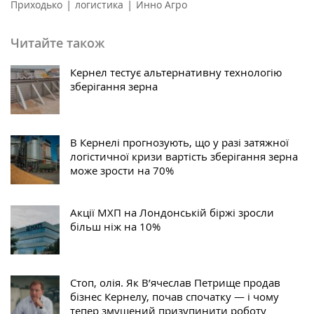
|
|
Приходько
логистика
Инно Агро
Читайте також
Кернел тестує альтернативну технологію
зберігання зерна
В Кернелі прогнозують, що у разі затяжної
логістичної кризи вартість зберігання зерна
може зрости на 70%
Акції МХП на Лондонській біржі зросли
більш ніж на 10%
Стоп, олія. Як В’ячеслав Петрище продав
бізнес Кернелу, почав спочатку — і чому
тепер змушений призупинити роботу