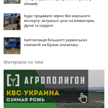
Allseeds
Куди продавати зерно без морського
експорту: актуальні ціни на елеваторах,
Дунаї та кордоні
Капіталізація більшості українських
компаній на біржах знизилась
Матеріали по темі