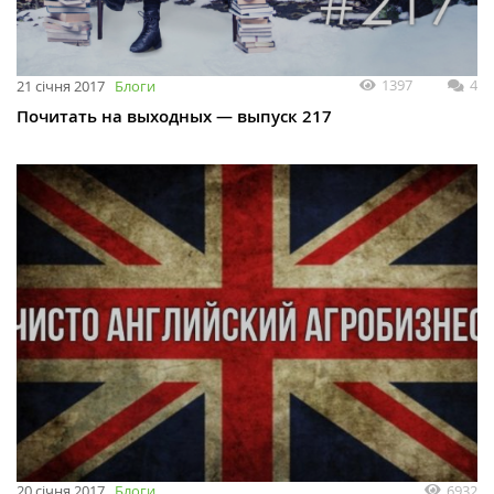
1397
4
21 січня 2017
Блоги
Почитать на выходных — выпуск 217
6932
20 січня 2017
Блоги