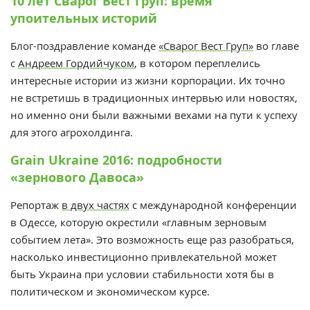
10 лет Сварог Вест Груп: время
упоительных историй
Блог-поздравление команде
«Сварог Вест Груп»
во главе
с
Андреем Гордийчуком
, в котором переплелись
интересные истории из жизни корпорации. Их точно
не встретишь в традиционных интервью или новостях,
но именно они были важными вехами на пути к успеху
для этого агрохолдинга.
Grain Ukraine 2016: подробности
«зернового Давоса»
Репортаж
в двух частях
с международной конференции
в Одессе, которую окрестили «главным зерновым
событием лета». Это возможность еще раз разобраться,
насколько инвестиционно привлекательной может
быть Украина при условии стабильности хотя бы в
политическом и экономическом курсе.