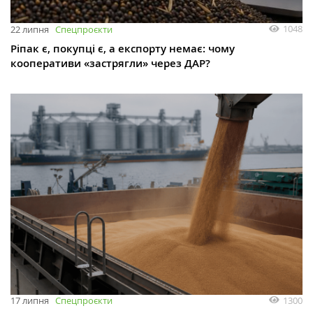
1048
22 липня
Спецпроєкти
Ріпак є, покупці є, а експорту немає: чому
кооперативи «застрягли» через ДАР?
1300
17 липня
Спецпроєкти