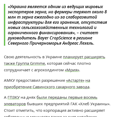
«Украина является одним из ведущих мировых
экспортеров зерна, но фермеры теряют около 8
млн т зерна ежегодно из-за слаборазвитой
инфраструктуры для его хранения, отсутствия
новых сельскохозяйственных технологий и
ограниченного финансирования», – считает
руководитель Bayer CropScience в регионе
Северного Причерноморья Андреас Лехель.
Свою деятельность в Украине
планирует расширять
также Группа Grimme
, которая сейчас плотно
сотрудничает с агрохолдингом
«Мрия»
.
АМКУ предоставил разрешение
«Астарте»
на
приобретение Савинского сахарного завода
.
А
ГПЗКУ
на днях
были переданы первые восемь
элеваторов
бывших предприятий ГАК «Хлеб Украины».
Стоит отметить, что корпорация активно расширяет
собственные мощности также за счет китайских