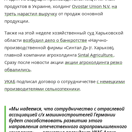
продуктов в Украине, холдинг
Ovostar Union N.V.
на
треть нарастил выручку
от продаж основной
продукции.
Также на этой неделе хозяйственный суд Харьковской
области
возбудил дело о банкротстве
«Научно-
производственной фирмы «Синтал Д» (г. Харьков),
главной компании агрохолдинга
Sintal Agriculture.
.
Сразу после новости акции
акции агрохолдинга резко
обвалились
.
УКАБ
подписал договор о сотрудничестве
с немецкими
производителями сельхозтехники
.
«Мы надеемся, что сотрудничество с отраслевой
ассоциацией с/х машиностроителей Германии
будет способствовать развитию этого
направления отечественного агропромышленного