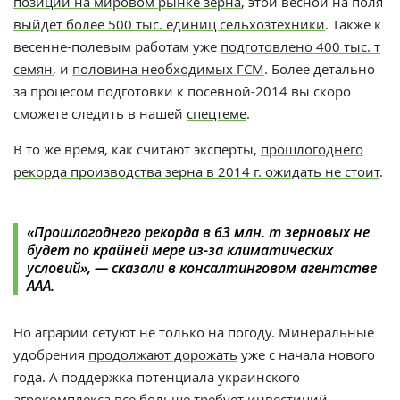
позиции на мировом рынке зерна
, этой весной на поля
выйдет более 500 тыс. единиц сельхозтехники
. Также к
весенне-полевым работам уже
подготовлено 400 тыс. т
семян
, и
половина необходимых ГСМ
. Более детально
за процесом подготовки к посевной-2014 вы скоро
сможете следить в нашей
спецтеме
.
В то же время, как считают эксперты,
прошлогоднего
рекорда производства зерна в 2014 г. ожидать не стоит
.
«Прошлогоднего рекорда в 63 млн. т зерновых не
будет по крайней мере из-за климатических
условий», — сказали в консалтинговом агентстве
ААА.
Но аграрии сетуют не только на погоду. Минеральные
удобрения
продолжают дорожать
уже с начала нового
года. А поддержка потенциала украинского
агрокомплекса все
больше требует инвестиций
.