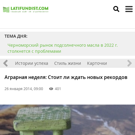
to
m
ТЕМА ДНЯ:
Черноморский рынок подсолнечного масла в 2022 г.
столкнется с проблемами
тажи
Истории успеха
Стиль жизни
Карточки
Аграрная неделя: Стоит ли ждать новых рекордов
26 января 2014, 09:00
401