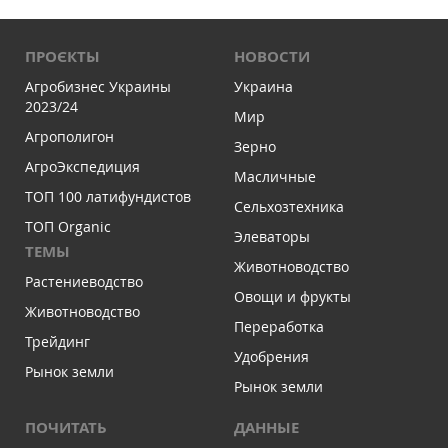
ПРОЄКТЫ
НОВОСТИ
Агробизнес Украины
Украина
2023/24
Мир
Агрополигон
Зерно
АгроЭкспедиция
Масличные
ТОП 100 латифундистов
Сельхозтехника
ТОП Organic
Элеваторы
ТЕМЫ
Животноводство
Растениеводство
Овощи и фрукты
Животноводство
Переработка
Трейдинг
Удобрения
Рынок земли
Рынок земли
ПОЧИТАТЬ
ДАННЫЕ