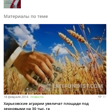
Материалы по теме
81
18 февраля 2014
Новости
Харьковские аграрии увеличат площади под
зерновыми на 30 тыс. га