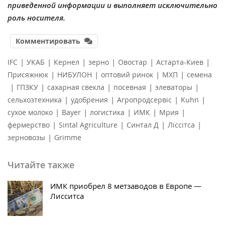
приведенной информации и выполняет исключительно
роль носителя.
Комментировать
|
|
|
|
|
|
IFC
УКАБ
Кернел
зерно
Овостар
Астарта-Киев
|
|
|
|
Присяжнюк
НИБУЛОН
оптовий ринок
МХП
семена
|
|
|
|
|
ГПЗКУ
сахарная свекла
посевная
элеваторы
|
|
|
|
сельхозтехника
удобрения
Агропродсервіс
Kuhn
|
|
|
|
|
сухое молоко
Bayer
логистика
ИМК
Мрия
|
|
|
|
фермерство
Sintal Agriculture
Синтал Д
Ліссітса
|
зерновозы
Grimme
Читайте также
ИМК приобрел 8 метзаводов в Европе —
Лисситса