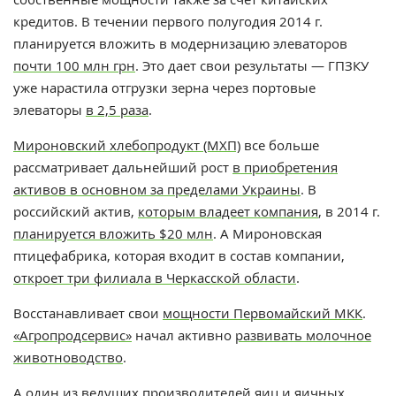
кредитов. В течении первого полугодия 2014 г.
планируется вложить в модернизацию элеваторов
почти 100 млн грн
. Это дает свои результаты — ГПЗКУ
уже нарастила отгрузки зерна через портовые
элеваторы
в 2,5 раза
.
Мироновский хлебопродукт (МХП)
все больше
рассматривает дальнейший рост
в приобретения
активов в основном за пределами Украины
. В
российский актив,
которым владеет компания
, в 2014 г.
планируется вложить $20 млн
. А Мироновская
птицефабрика, которая входит в состав компании,
откроет три филиала в Черкасской области
.
Восстанавливает свои
мощности Первомайский МКК
.
«Агропродсервис»
начал активно
развивать молочное
животноводство
.
А один из ведущих производителей яиц и яичных