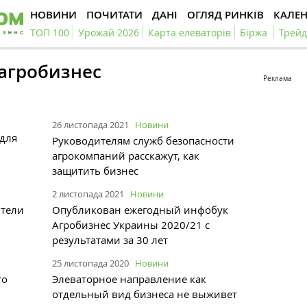
НОВИНИ
ПОЧИТАТИ
ДАНІ
ОГЛЯД РИНКІВ
КАЛЕ
ТОП 100
Урожай 2026
Карта елеваторів
Біржа
Трейд
#агробизнес
Реклама
26 листопада 2021
Новини
 для
Руководителям служб безопасности
агрокомпаний расскажут, как
защитить бизнес
2 листопада 2021
Новини
ители
Опубликован ежегодный инфобук
Агробизнес Украины 2020/21 с
результатами за 30 лет
25 листопада 2020
Новини
ro
Элеваторное направление как
отдельный вид бизнеса не выживет