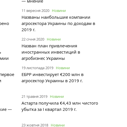
— мнение
11 вересня 2020
Новини
Названы наибольшие компании
рено
агросектора Украины по доходам в
2019 г.
22 січня 2020
Новини
Назван план привлечения
ь
иностранных инвестиций в
емии
агробизнес Украины
19 листопада 2019
Новини
 первое
ЕБРР инвестирует €200 млн в
и
агросектор Украины в 2019 г.
21 травня 2019
Новини
Астарта получила €4,43 млн чистого
ские —
убытка за I квартал 2019 г.
23 жовтня 2018
Новини