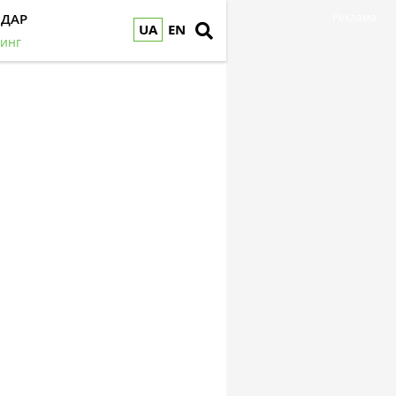
НДАР
Реклама
UA
EN
инг