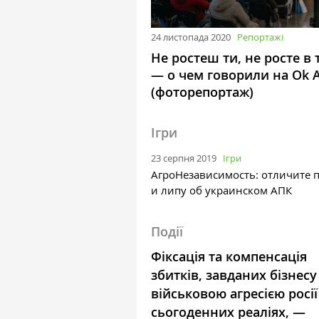
24 листопада 2020
Репортажі
Не ростеш ти, не росте в 
— о чем говорили на Ok 
(фоторепортаж)
Ігри
23 серпня 2019
Ігри
АгроНезависимость: отличите 
и липу об украинском АПК
Події
Фіксація та компенсація
збитків, завданих бізнесу
військовою агресією росії
сьогоденних реаліях, —