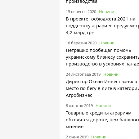
производства
15 вересня 2020
Новини
В проекте госбюджета 2021 на
поддержку аграриев предусмот
4,2 млрд грн
18 березня 2020
Новини
Петрашко пообещал помочь
украинскому бизнесу сохранит
производство в условиях панд
24 листопада 2019
Новини
Директор Океан Инвест заняла
место по бегу в лиге в категори
Агробизнес
8 жовтня 2019
Новини
Товарные кредиты аграриям
обходятся дороже, чем банков
мнение
2 січня 2019
Новини