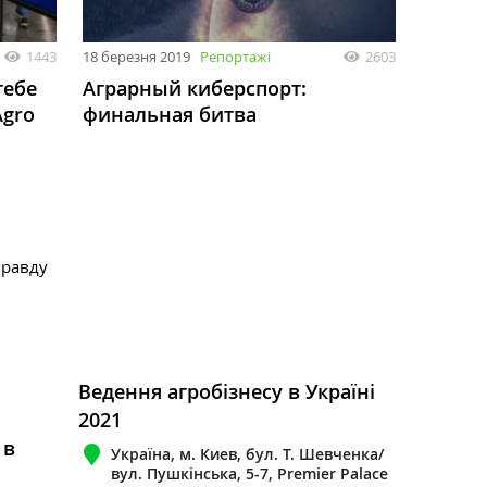
1443
18 березня 2019
Репортажі
2603
тебе
Аграрный киберспорт:
Agro
финальная битва
правду
Ведення агробізнесу в Україні
2021
 в
Україна, м. Киев, бул. Т. Шевченка/
вул. Пушкінська, 5-7, Premier Palace