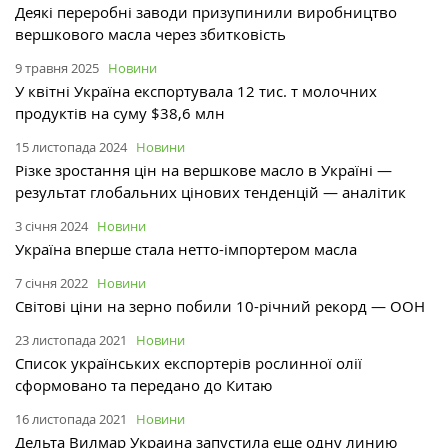
Деякі переробні заводи призупинили виробництво
вершкового масла через збитковість
9 травня 2025
Новини
У квітні Україна експортувала 12 тис. т молочних
продуктів на суму $38,6 млн
15 листопада 2024
Новини
Різке зростання цін на вершкове масло в Україні —
результат глобальних цінових тенденцій — аналітик
3 січня 2024
Новини
Україна вперше стала нетто-імпортером масла
7 січня 2022
Новини
Світові ціни на зерно побили 10-річний рекорд — ООН
23 листопада 2021
Новини
Список українських експортерів рослинної олії
сформовано та передано до Китаю
16 листопада 2021
Новини
Дельта Вилмар Украина запустила еще одну линию