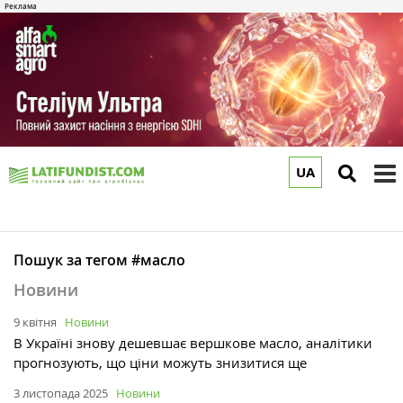
UA
to
m
Пошук за тегом #масло
Новини
9 квітня
Новини
В Україні знову дешевшає вершкове масло, аналітики
прогнозують, що ціни можуть знизитися ще
3 листопада 2025
Новини